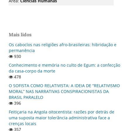
Área:
Ciências Humanas
Mais lidos
Os caboclos nas religiões afro-brasileiras: hibridação e
permanência
930
Conhecimento e memória no culto de Egum: a confecção
da casa-corpo da morte
478
O SOFISTA COMO RELATIVISTA: A IDEIA DE “RELATIVISMO
MORAL” NAS NARRATIVAS CONSPIRACIONISTAS DA
BRASIL PARALELO
396
Feitiçaria na Angola oitocentista: razões por detrás de
uma suposta maior tolerância administrativa face a
crenças locais
357