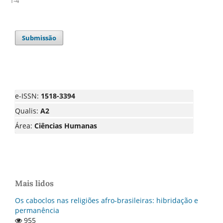
1-4
Submissão
e-ISSN:
1518-3394
Qualis:
A2
Área:
Ciências Humanas
Mais lidos
Os caboclos nas religiões afro-brasileiras: hibridação e
permanência
955