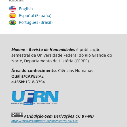
English
Español (España)
Português (Brasil)
Mneme - Revista de Humanidades
é publicação
semestral da Universidade Federal do Rio Grande do
Norte, Departamento de História (CERES).
Área do conhecimento
: Ciências Humanas
Qualis/CAPES
:A2
e-ISSN
:1518-3394
Atribuição-Sem Derivações CC BY-ND
https://creativecommons.org/licenses/by-nd/4.0/