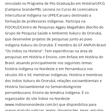
vinculado no Programa de Pós-Graduação em História/UFCG
(Campina Grande/PB). Leciona no Curso de Licenciatura
Intercultural Indígena na UFPE/Caruaru destinado a
formação de professores indígenas. Participa na
FIOCRUZ/Centro de Pesquisas Aggeu Magalhães (Recife) do
Grupo de Pesquisa Saúde e Ambiente Xukuru do Ororubá,
que desenvolve projetos de pesquisas junto ao povo
indígena Xukuru do Ororubá. É membro do GT ANPUH-Brasil
"Os índios na História". Tem experiências na área de
pesquisas em História e Ensino, com ênfase em História do
Brasil, atuando principalmente nos seguintes temas:
história indígena no Nordeste e em Pernambuco nos
séculos XIX e XX; memórias indígenas; História e memórias
dos índios Xukuru do Ororubá, relações socioambientais e
História Socioambiental no Semiárido/Agreste
pernambucano; Ensino da temática indígena. É co-
organizador do site Índios no Nordeste
(www.indiosnonordeste.com.br) que disponibiliza para
acesso gratuito notícias, textos, dissertações, teses, estudos