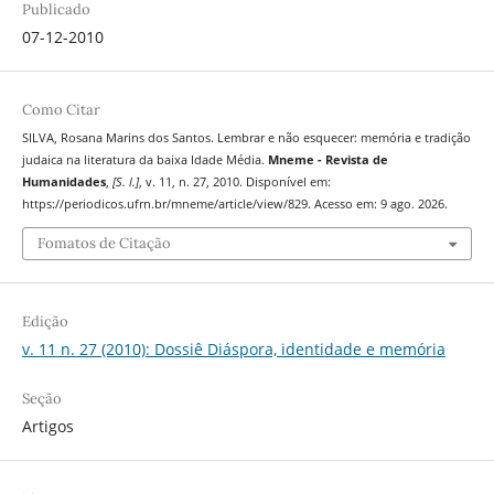
Publicado
07-12-2010
Como Citar
SILVA, Rosana Marins dos Santos. Lembrar e não esquecer: memória e tradição
judaica na literatura da baixa Idade Média.
Mneme - Revista de
Humanidades
,
[S. l.]
, v. 11, n. 27, 2010. Disponível em:
https://periodicos.ufrn.br/mneme/article/view/829. Acesso em: 9 ago. 2026.
Fomatos de Citação
Edição
v. 11 n. 27 (2010): Dossiê Diáspora, identidade e memória
Seção
Artigos