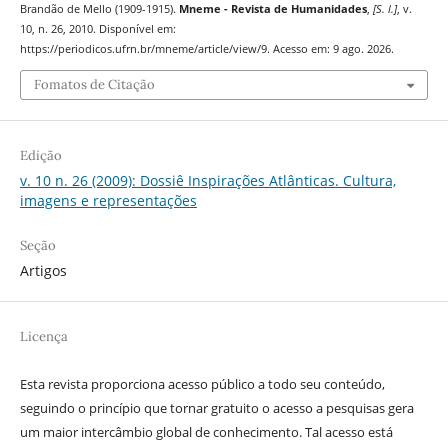
Brandão de Mello (1909-1915).
Mneme - Revista de Humanidades
,
[S. l.]
, v.
10, n. 26, 2010. Disponível em:
https://periodicos.ufrn.br/mneme/article/view/9. Acesso em: 9 ago. 2026.
Fomatos de Citação
Edição
v. 10 n. 26 (2009): Dossiê Inspirações Atlânticas. Cultura,
imagens e representações
Seção
Artigos
Licença
Esta revista proporciona acesso público a todo seu conteúdo,
seguindo o princípio que tornar gratuito o acesso a pesquisas gera
um maior intercâmbio global de conhecimento. Tal acesso está