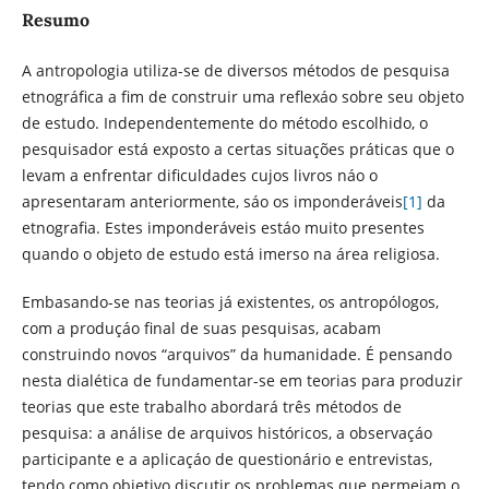
Resumo
A antropologia utiliza-se de diversos métodos de pesquisa
etnográfica a fim de construir uma reflexáo sobre seu objeto
de estudo. Independentemente do método escolhido, o
pesquisador está exposto a certas situações práticas que o
levam a enfrentar dificuldades cujos livros náo o
apresentaram anteriormente, sáo os imponderáveis
[1]
da
etnografia. Estes imponderáveis estáo muito presentes
quando o objeto de estudo está imerso na área religiosa.
Embasando-se nas teorias já existentes, os antropólogos,
com a produçáo final de suas pesquisas, acabam
construindo novos “arquivos” da humanidade. É pensando
nesta dialética de fundamentar-se em teorias para produzir
teorias que este trabalho abordará três métodos de
pesquisa: a análise de arquivos históricos, a observaçáo
participante e a aplicaçáo de questionário e entrevistas,
tendo como objetivo discutir os problemas que permeiam o