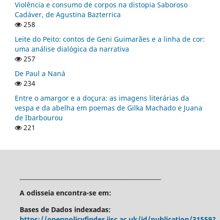
Violência e consumo de corpos na distopia Saboroso
Cadáver, de Agustina Bazterrica
258
Leite do Peito: contos de Geni Guimarães e a linha de cor:
uma análise dialógica da narrativa
257
De Paul a Naná
234
Entre o amargor e a doçura: as imagens literárias da
vespa e da abelha em poemas de Gilka Machado e Juana
de Ibarbourou
221
________________________________________________
A odisseia encontra-se em:
Bases de Dados indexadas:
https://openpolicyfinder.jisc.ac.uk/id/publication/31559?