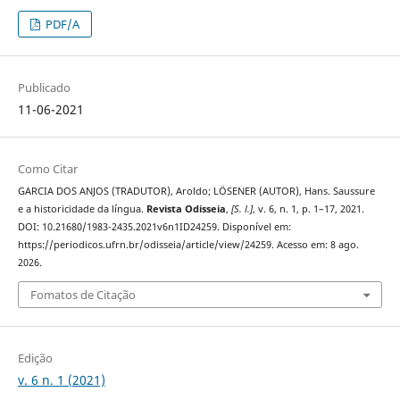
PDF/A
Publicado
11-06-2021
Como Citar
GARCIA DOS ANJOS (TRADUTOR), Aroldo; LÖSENER (AUTOR), Hans. Saussure
e a historicidade da língua.
Revista Odisseia
,
[S. l.]
, v. 6, n. 1, p. 1–17, 2021.
DOI: 10.21680/1983-2435.2021v6n1ID24259. Disponível em:
https://periodicos.ufrn.br/odisseia/article/view/24259. Acesso em: 8 ago.
2026.
Fomatos de Citação
Edição
v. 6 n. 1 (2021)