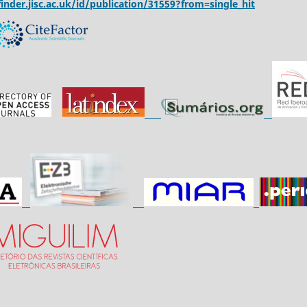
inder.jisc.ac.uk/id/publication/31559?from=single_hit