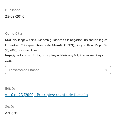
Publicado
23-09-2010
Como Citar
MOLINA, Jorge Alberto. Las ambiguidades de la negación: un análisis lógico-
linguí­stico.
Princípios: Revista de Filosofia (UFRN)
,
[S. l.]
, v. 16, n. 25, p. 63–
90, 2010. Disponível em:
https://periodicos.ufrn.br/principios/article/view/441. Acesso em: 9 ago.
2026.
Fomatos de Citação
Edição
v. 16 n. 25 (2009): Princí­pios: revista de filosofia
Seção
Artigos