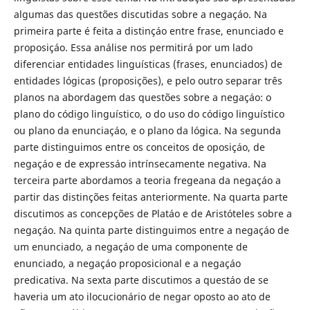
algumas das questões discutidas sobre a negaçáo. Na
primeira parte é feita a distinçáo entre frase, enunciado e
proposiçáo. Essa análise nos permitirá por um lado
diferenciar entidades linguísticas (frases, enunciados) de
entidades lógicas (proposições), e pelo outro separar três
planos na abordagem das questões sobre a negaçáo: o
plano do código linguístico, o do uso do código linguístico
ou plano da enunciaçáo, e o plano da lógica. Na segunda
parte distinguimos entre os conceitos de oposiçáo, de
negaçáo e de expressáo intrínsecamente negativa. Na
terceira parte abordamos a teoria fregeana da negaçáo a
partir das distinções feitas anteriormente. Na quarta parte
discutimos as concepções de Platáo e de Aristóteles sobre a
negaçáo. Na quinta parte distinguimos entre a negaçáo de
um enunciado, a negaçáo de uma componente de
enunciado, a negaçáo proposicional e a negaçáo
predicativa. Na sexta parte discutimos a questáo de se
haveria um ato ilocucionário de negar oposto ao ato de