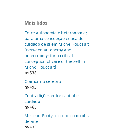
Mais lidos
Entre autonomia e heteronomia:
para uma concepção crítica de
cuidado de si em Michel Foucault
[Between autonomy and
heteronomy: for a critical
conception of care of the self in
Michel Foucault]
538
O amor no cérebro
493
Contradições entre capital e
cuidado
465
Merleau-Ponty: o corpo como obra
de arte
433