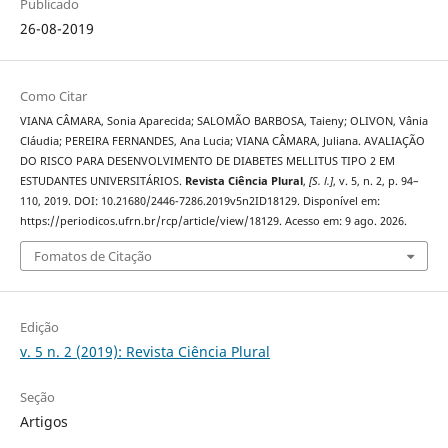
Publicado
26-08-2019
Como Citar
VIANA CÂMARA, Sonia Aparecida; SALOMÃO BARBOSA, Taieny; OLIVON, Vânia
Cláudia; PEREIRA FERNANDES, Ana Lucia; VIANA CÂMARA, Juliana. AVALIAÇÃO
DO RISCO PARA DESENVOLVIMENTO DE DIABETES MELLITUS TIPO 2 EM
ESTUDANTES UNIVERSITÁRIOS.
Revista Ciência Plural
,
[S. l.]
, v. 5, n. 2, p. 94–
110, 2019. DOI: 10.21680/2446-7286.2019v5n2ID18129. Disponível em:
https://periodicos.ufrn.br/rcp/article/view/18129. Acesso em: 9 ago. 2026.
Fomatos de Citação
Edição
v. 5 n. 2 (2019): Revista Ciência Plural
Seção
Artigos