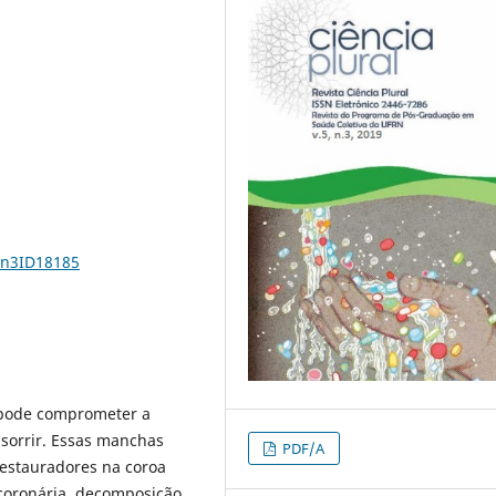
5n3ID18185
a pode comprometer a
 sorrir. Essas manchas
PDF/A
restauradores na coroa
coronária, decomposição