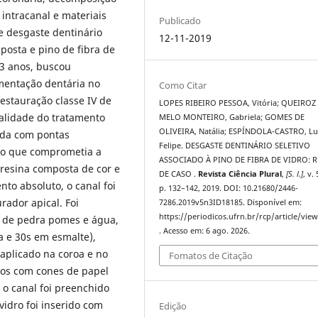
intracanal e materiais
Publicado
de desgaste dentinário
12-11-2019
posta e pino de fibra de
3 anos, buscou
mentação dentária no
Como Citar
restauração classe IV de
LOPES RIBEIRO PESSOA, Vitória; QUEIROZ
alidade do tratamento
MELO MONTEIRO, Gabriela; GOMES DE
OLIVEIRA, Natália; ESPÍNDOLA-CASTRO, Lu
vida com pontas
Felipe. DESGASTE DENTINÁRIO SELETIVO
ão que comprometia a
ASSOCIADO À PINO DE FIBRA DE VIDRO: 
 resina composta de cor e
DE CASO .
Revista Ciência Plural
,
[S. l.]
, v. 
nto absoluto, o canal foi
p. 132–142, 2019. DOI: 10.21680/2446-
ador apical. Foi
7286.2019v5n3ID18185. Disponível em:
https://periodicos.ufrn.br/rcp/article/vie
a de pedra pomes e água,
. Acesso em: 6 ago. 2026.
a e 30s em esmalte),
aplicado na coroa e no
Fomatos de Citação
sos com cones de papel
 o canal foi preenchido
vidro foi inserido com
Edição