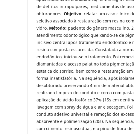
de detritos intrapulpares, medicamentos de uso 
obturadores.
Objetivo
: relatar um caso clínico 
seletivo associado à restauração com resina com
vidro.
Método:
paciente do gênero masculino, 2
atendimento odontológico queixando-se de pig
incisivo central após tratamento endodôntico e 
resina composta escurecida. Constatada a norm
endodôntico, iniciou-se o tratamento. Foi remo
diamantadas e acesso palatino toda pigmentaç
estética do sorriso, bem como a restauração em
forma insatisfatória. Na sequência, após isolame
desobturado preservando 4mm de material obtur
realizada limpeza do conduto e coroa com past
aplicação de ácido fosfórico 37% (15s em dentin
lavagem com spray de água e ar e secagem. Foi 
conduto adesivo universal e remoção dos exces
absorvente e polimerização (20s). Na sequência,
com cimento resinoso dual, e o pino de fibra de 