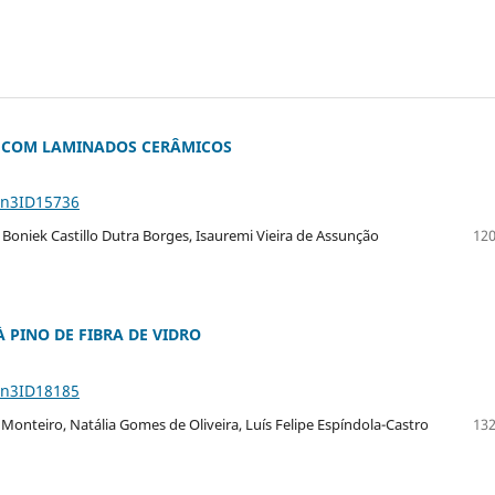
O COM LAMINADOS CERÂMICOS
5n3ID15736
, Boniek Castillo Dutra Borges, Isauremi Vieira de Assunção
120
 PINO DE FIBRA DE VIDRO
5n3ID18185
 Monteiro, Natália Gomes de Oliveira, Luís Felipe Espíndola-Castro
132