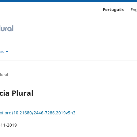
Português
Eng
cas
lural
ncia Plural
doi.org/10.21680/2446-7286.2019v5n3
-11-2019