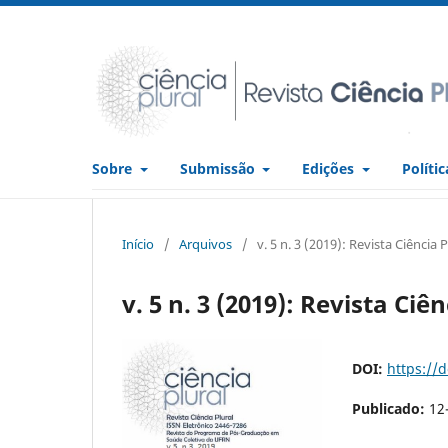
Sobre
Submissão
Edições
Políti
Início
/
Arquivos
/
v. 5 n. 3 (2019): Revista Ciência P
v. 5 n. 3 (2019): Revista Ciê
DOI:
https://
Publicado:
12