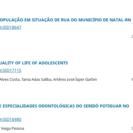
POPULAÇÃO EM SITUAÇÃO DE RUA DO MUNICÍPIO DE NATAL-RN
5n3ID18647
UALITY OF LIFE OF ADOLESCENTS
5n3ID17115
Alves Costa, Tania Adas Saliba, Artênio José Ísper Garbin
 ESPECIALIDADES ODONTOLÓGICAS DO SERIDÓ POTIGUAR NO
5n3ID16980
a Veiga Pessoa