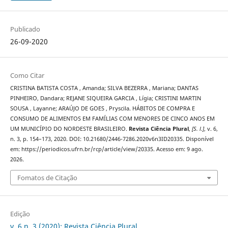
Publicado
26-09-2020
Como Citar
CRISTINA BATISTA COSTA , Amanda; SILVA BEZERRA , Mariana; DANTAS
PINHEIRO, Dandara; REJANE SIQUEIRA GARCIA , Lígia; CRISTINI MARTIN
SOUSA , Layanne; ARAÚJO DE GOES , Pryscila. HÁBITOS DE COMPRA E
CONSUMO DE ALIMENTOS EM FAMÍLIAS COM MENORES DE CINCO ANOS EM
UM MUNICÍPIO DO NORDESTE BRASILEIRO.
Revista Ciência Plural
,
[S. l.]
, v. 6,
n. 3, p. 154–173, 2020. DOI: 10.21680/2446-7286.2020v6n3ID20335. Disponível
em: https://periodicos.ufrn.br/rcp/article/view/20335. Acesso em: 9 ago.
2026.
Fomatos de Citação
Edição
v. 6 n. 3 (2020): Revista Ciência Plural