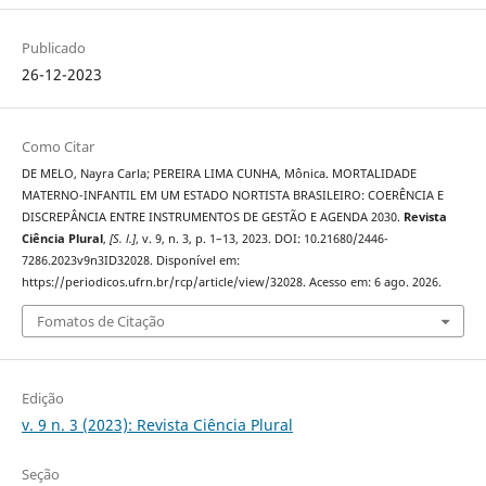
Publicado
26-12-2023
Como Citar
DE MELO, Nayra Carla; PEREIRA LIMA CUNHA, Mônica. MORTALIDADE
MATERNO-INFANTIL EM UM ESTADO NORTISTA BRASILEIRO: COERÊNCIA E
DISCREPÂNCIA ENTRE INSTRUMENTOS DE GESTÃO E AGENDA 2030.
Revista
Ciência Plural
,
[S. l.]
, v. 9, n. 3, p. 1–13, 2023. DOI: 10.21680/2446-
7286.2023v9n3ID32028. Disponível em:
https://periodicos.ufrn.br/rcp/article/view/32028. Acesso em: 6 ago. 2026.
Fomatos de Citação
Edição
v. 9 n. 3 (2023): Revista Ciência Plural
Seção