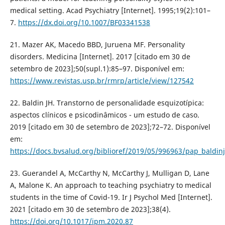
medical setting. Acad Psychiatry [Internet]. 1995;19(2):101–
7.
https://dx.doi.org/10.1007/BF03341538
21. Mazer AK, Macedo BBD, Juruena MF. Personality
disorders. Medicina [Internet]. 2017 [citado em 30 de
setembro de 2023];50(supl.1):85–97. Disponível em:
https://www.revistas.usp.br/rmrp/article/view/127542
22. Baldin JH. Transtorno de personalidade esquizotípica:
aspectos clínicos e psicodinâmicos - um estudo de caso.
2019 [citado em 30 de setembro de 2023];72–72. Disponível
em:
https://docs.bvsalud.org/biblioref/2019/05/996963/pap_baldin
23. Guerandel A, McCarthy N, McCarthy J, Mulligan D, Lane
A, Malone K. An approach to teaching psychiatry to medical
students in the time of Covid-19. Ir J Psychol Med [Internet].
2021 [citado em 30 de setembro de 2023];38(4).
https://doi.org/10.1017/ipm.2020.87