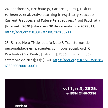
24. Sandrone S, Berthaud JV, Carlson C, Cios J, Dixit N,
Farheen A, et al. Active Learning in Psychiatry Education:
Current Practices and Future Perspectives. Front Psychiatry
[Internet]. 2020 [citado em 30 de setembro de 2023];11.
https://doi.org/10.3389/fpsyt.2020.00211
25. Barros Neto TP de, Lotufo Neto F. Transtornos de
personalidade em pacientes com fobia social. Arch Clin
Psychiatry (São Paulo) [Internet]. 2006 [citado em 30 de
setembro de 2023];33(1):3–9.
https://doi.org/10.1590/S0101-
60832006000100001