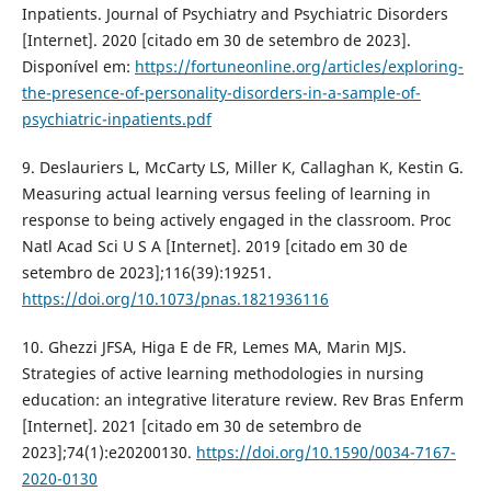
Inpatients. Journal of Psychiatry and Psychiatric Disorders
[Internet]. 2020 [citado em 30 de setembro de 2023].
Disponível em:
https://fortuneonline.org/articles/exploring-
the-presence-of-personality-disorders-in-a-sample-of-
psychiatric-inpatients.pdf
9. Deslauriers L, McCarty LS, Miller K, Callaghan K, Kestin G.
Measuring actual learning versus feeling of learning in
response to being actively engaged in the classroom. Proc
Natl Acad Sci U S A [Internet]. 2019 [citado em 30 de
setembro de 2023];116(39):19251.
https://doi.org/10.1073/pnas.1821936116
10. Ghezzi JFSA, Higa E de FR, Lemes MA, Marin MJS.
Strategies of active learning methodologies in nursing
education: an integrative literature review. Rev Bras Enferm
[Internet]. 2021 [citado em 30 de setembro de
2023];74(1):e20200130.
https://doi.org/10.1590/0034-7167-
2020-0130