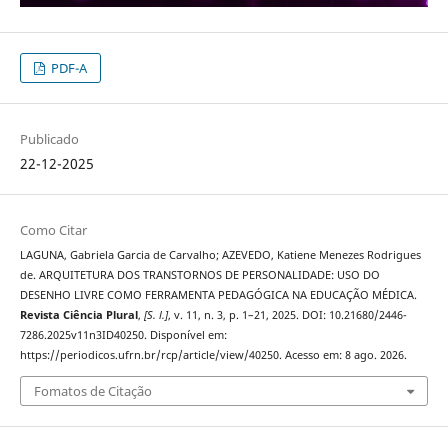
PDF-A
Publicado
22-12-2025
Como Citar
LAGUNA, Gabriela Garcia de Carvalho; AZEVEDO, Katiene Menezes Rodrigues
de. ARQUITETURA DOS TRANSTORNOS DE PERSONALIDADE: USO DO
DESENHO LIVRE COMO FERRAMENTA PEDAGÓGICA NA EDUCAÇÃO MÉDICA.
Revista Ciência Plural
,
[S. l.]
, v. 11, n. 3, p. 1–21, 2025. DOI: 10.21680/2446-
7286.2025v11n3ID40250. Disponível em:
https://periodicos.ufrn.br/rcp/article/view/40250. Acesso em: 8 ago. 2026.
Fomatos de Citação