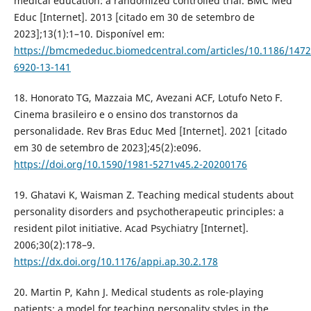
medical education: a randomized controlled trial. BMC Med
Educ [Internet]. 2013 [citado em 30 de setembro de
2023];13(1):1–10. Disponível em:
https://bmcmededuc.biomedcentral.com/articles/10.1186/1472
6920-13-141
18. Honorato TG, Mazzaia MC, Avezani ACF, Lotufo Neto F.
Cinema brasileiro e o ensino dos transtornos da
personalidade. Rev Bras Educ Med [Internet]. 2021 [citado
em 30 de setembro de 2023];45(2):e096.
https://doi.org/10.1590/1981-5271v45.2-20200176
19. Ghatavi K, Waisman Z. Teaching medical students about
personality disorders and psychotherapeutic principles: a
resident pilot initiative. Acad Psychiatry [Internet].
2006;30(2):178–9.
https://dx.doi.org/10.1176/appi.ap.30.2.178
20. Martin P, Kahn J. Medical students as role-playing
patients: a model for teaching personality styles in the