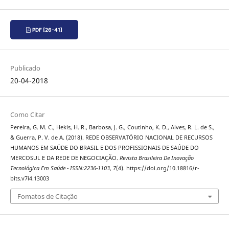
PDF [26-41]
Publicado
20-04-2018
Como Citar
Pereira, G. M. C., Hekis, H. R., Barbosa, J. G., Coutinho, K. D., Alves, R. L. de S.,
& Guerra, P. V. de A. (2018). REDE OBSERVATÓRIO NACIONAL DE RECURSOS
HUMANOS EM SAÚDE DO BRASIL E DOS PROFISSIONAIS DE SAÚDE DO
MERCOSUL E DA REDE DE NEGOCIAÇÃO.
Revista Brasileira De Inovação
Tecnológica Em Saúde - ISSN:2236-1103
,
7
(4). https://doi.org/10.18816/r-
bits.v7i4.13003
Fomatos de Citação