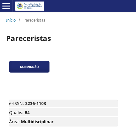
Início
/
Pareceristas
Pareceristas
SUBMISSÃO
e-ISSN:
2236-1103
Qualis:
B4
Área:
Multidisciplinar