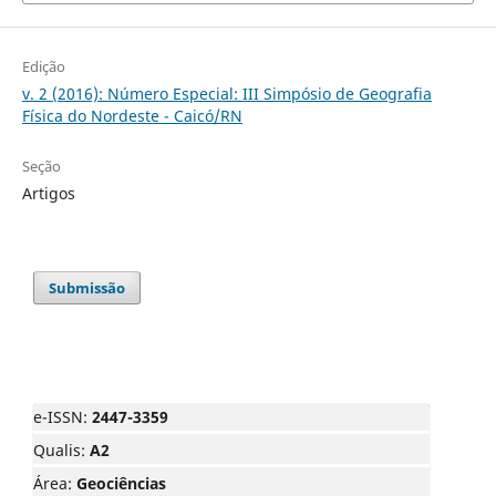
Edição
v. 2 (2016): Número Especial: III Simpósio de Geografia
Física do Nordeste - Caicó/RN
Seção
Artigos
Submissão
e-ISSN:
2447-3359
Qualis:
A2
Área:
Geociências