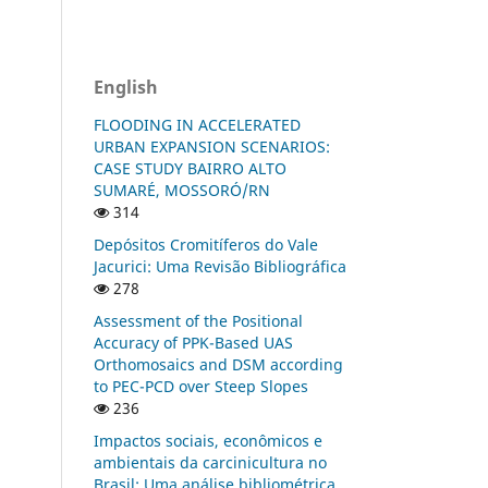
English
FLOODING IN ACCELERATED
URBAN EXPANSION SCENARIOS:
CASE STUDY BAIRRO ALTO
SUMARÉ, MOSSORÓ/RN
314
Depósitos Cromitíferos do Vale
Jacurici: Uma Revisão Bibliográfica
278
Assessment of the Positional
Accuracy of PPK-Based UAS
Orthomosaics and DSM according
to PEC-PCD over Steep Slopes
236
Impactos sociais, econômicos e
ambientais da carcinicultura no
Brasil: Uma análise bibliométrica