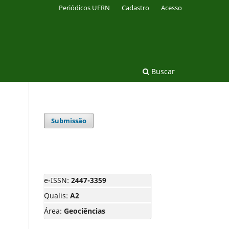
Periódicos UFRN
Cadastro
Acesso
Buscar
Submissão
e-ISSN:
2447-3359
Qualis:
A2
Área:
Geociências