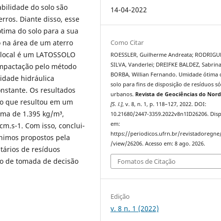
abilidade do solo são
14-04-2022
rros. Diante disso, esse
tima do solo para a sua
 na área de um aterro
Como Citar
lo local é um LATOSSOLO
ROESSLER, Guilherme Andreata; RODRIGU
SILVA, Vanderlei; DREIFKE BALDEZ, Sabrina
ompactação pelo método
BORBA, Willian Fernando. Umidade ótima 
idade hidráulica
solo para fins de disposição de resíduos só
nstante. Os resultados
urbanos.
Revista de Geociências do Nor
 o que resultou em um
[S. l.]
, v. 8, n. 1, p. 118–127, 2022. DOI:
ma de 1.395 kg/m³,
10.21680/2447-3359.2022v8n1ID26206. Disp
em:
cm.s-1. Com isso, conclui-
https://periodicos.ufrn.br/revistadoregne/
ínimos propostos pela
/view/26206. Acesso em: 8 ago. 2026.
tários de resíduos
so de tomada de decisão
Fomatos de Citação
Edição
v. 8 n. 1 (2022)