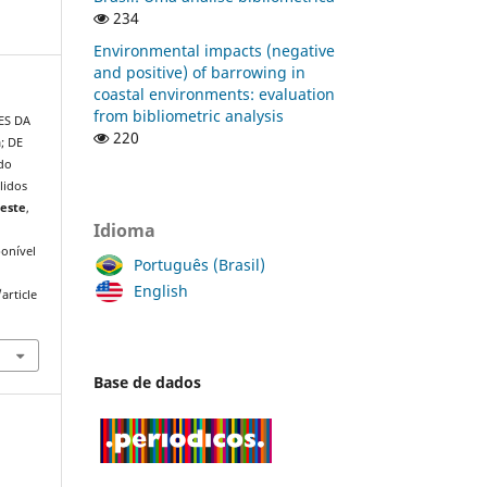
234
Environmental impacts (negative
and positive) of barrowing in
coastal environments: evaluation
from bibliometric analysis
ES DA
220
; DE
do
lidos
deste
,
Idioma
onível
Português (Brasil)
English
article
Base de dados