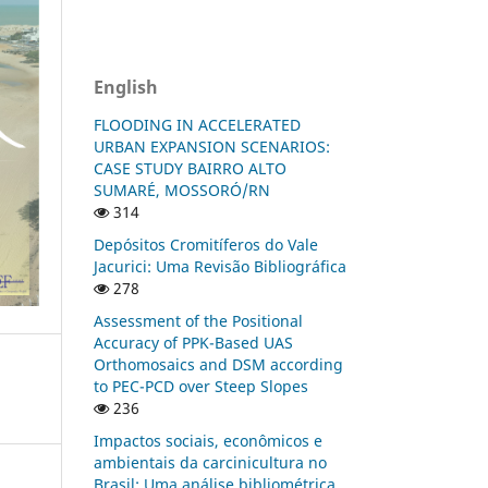
English
FLOODING IN ACCELERATED
URBAN EXPANSION SCENARIOS:
CASE STUDY BAIRRO ALTO
SUMARÉ, MOSSORÓ/RN
314
Depósitos Cromitíferos do Vale
Jacurici: Uma Revisão Bibliográfica
278
Assessment of the Positional
Accuracy of PPK-Based UAS
Orthomosaics and DSM according
to PEC-PCD over Steep Slopes
236
Impactos sociais, econômicos e
ambientais da carcinicultura no
Brasil: Uma análise bibliométrica