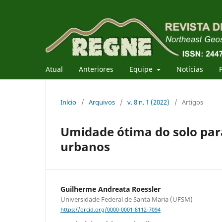
Atual
Anteriores
Equipe
Notícias
Início
/
Arquivos
/
v. 8 n. 1 (2022)
/
Artigos
Umidade ótima do solo para
urbanos
Guilherme Andreata Roessler
Universidade Federal de Santa Maria (UFSM)
https://orcid.org/0000-0001-8112-7094