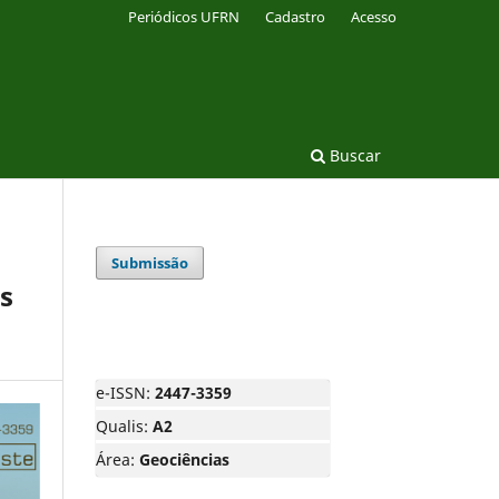
Periódicos UFRN
Cadastro
Acesso
Buscar
Submissão
s
e-ISSN:
2447-3359
Qualis:
A2
Área:
Geociências