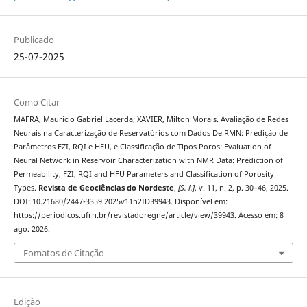
Publicado
25-07-2025
Como Citar
MAFRA, Maurício Gabriel Lacerda; XAVIER, Milton Morais. Avaliação de Redes
Neurais na Caracterização de Reservatórios com Dados De RMN: Predição de
Parâmetros FZI, RQI e HFU, e Classificação de Tipos Poros: Evaluation of
Neural Network in Reservoir Characterization with NMR Data: Prediction of
Permeability, FZI, RQI and HFU Parameters and Classification of Porosity
Types.
Revista de Geociências do Nordeste
,
[S. l.]
, v. 11, n. 2, p. 30–46, 2025.
DOI: 10.21680/2447-3359.2025v11n2ID39943. Disponível em:
https://periodicos.ufrn.br/revistadoregne/article/view/39943. Acesso em: 8
ago. 2026.
Fomatos de Citação
Edição