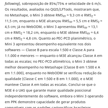
following
), sobreposição de 85%/75% e velocidade de 6 m/s.
Os resultados, avaliados no QGIS/LFTools, mostraram que,
no Metashape, o Mini 3 obteve RMS
≈ 9,3 cm e RMS
≈
XY
Z
11,5 cm, enquanto o M3E alcançou RMS
≈ 5,5 cm e RMS
≈
XY
Z
4,5 cm; já no WebODM, o Mini 3 apresentou RMS
≈ 13,1
XY
cm e RMS
≈ 18,2 cm, enquanto o M3E obteve RMS
≈ 6,4
Z
XY
cm e RMS
≈ 4,8 cm. Quanto ao PEC-PCD planimétrico, o
Z
Mini 3 apresentou desempenho equivalente nos dois
softwares — Classe B para escala 1:500 e Classe A para
1:1.000 e menores — enquanto o M3E alcançou Classe A em
todas as escalas; no PEC-PCD altimétrico, o Mini 3 obteve
melhor desempenho no Metashape (Classe B em 1:500 e A
em 1:1.000), enquanto no WebODM se verificou redução da
qualidade (Classe C em 1:500 e B em 1:1.000), e o M3E
manteve Classe A em todas as escalas. Conclui-se que o
M3E é o UAS que garante maior qualidade posicional
independentemente do software, embora o Mini 3 operando
em PPK demonstre capacidade de gerar produtos
compatíveis com os padrões cartográficos brasileiros,