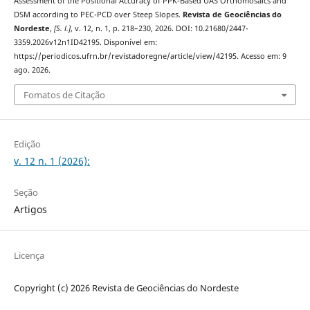
Assessment of the Positional Accuracy of PPK-Based UAS Orthomosaics and
DSM according to PEC-PCD over Steep Slopes.
Revista de Geociências do
Nordeste
,
[S. l.]
, v. 12, n. 1, p. 218–230, 2026. DOI: 10.21680/2447-
3359.2026v12n1ID42195. Disponível em:
https://periodicos.ufrn.br/revistadoregne/article/view/42195. Acesso em: 9
ago. 2026.
Fomatos de Citação
Edição
v. 12 n. 1 (2026):
Seção
Artigos
Licença
Copyright (c) 2026 Revista de Geociências do Nordeste