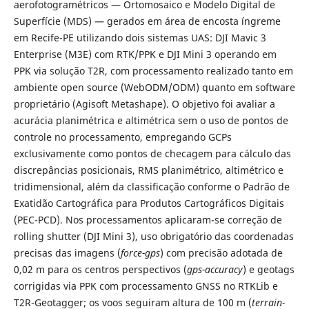
aerofotogramétricos — Ortomosaico e Modelo Digital de
Superfície (MDS) — gerados em área de encosta íngreme
em Recife-PE utilizando dois sistemas UAS: DJI Mavic 3
Enterprise (M3E) com RTK/PPK e DJI Mini 3 operando em
PPK via solução T2R, com processamento realizado tanto em
ambiente open source (WebODM/ODM) quanto em software
proprietário (Agisoft Metashape). O objetivo foi avaliar a
acurácia planimétrica e altimétrica sem o uso de pontos de
controle no processamento, empregando GCPs
exclusivamente como pontos de checagem para cálculo das
discrepâncias posicionais, RMS planimétrico, altimétrico e
tridimensional, além da classificação conforme o Padrão de
Exatidão Cartográfica para Produtos Cartográficos Digitais
(PEC-PCD). Nos processamentos aplicaram-se correção de
rolling shutter (DJI Mini 3), uso obrigatório das coordenadas
precisas das imagens (
force-gps
) com precisão adotada de
0,02 m para os centros perspectivos (
gps-accuracy
) e geotags
corrigidas via PPK com processamento GNSS no RTKLib e
T2R-Geotagger; os voos seguiram altura de 100 m (
terrain-