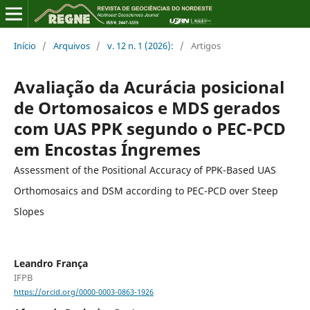
Início
/
Arquivos
/
v. 12 n. 1 (2026):
/
Artigos
Avaliação da Acurácia posicional
de Ortomosaicos e MDS gerados
com UAS PPK segundo o PEC-PCD
em Encostas Íngremes
Assessment of the Positional Accuracy of PPK-Based UAS
Orthomosaics and DSM according to PEC-PCD over Steep
Slopes
Leandro França
IFPB
https://orcid.org/0000-0003-0863-1926