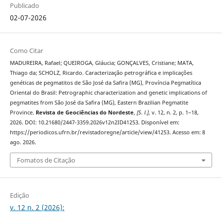
Publicado
02-07-2026
Como Citar
MADUREIRA, Rafael; QUEIROGA, Gláucia; GONÇALVES, Cristiane; MATA,
Thiago da; SCHOLZ, Ricardo. Caracterização petrográfica e implicações
genéticas de pegmatitos de São José da Safira (MG), Província Pegmatítica
Oriental do Brasil: Petrographic characterization and genetic implications of
pegmatites from São José da Safira (MG), Eastern Brazilian Pegmatite
Province.
Revista de Geociências do Nordeste
,
[S. l.]
, v. 12, n. 2, p. 1–18,
2026. DOI: 10.21680/2447-3359.2026v12n2ID41253. Disponível em:
https://periodicos.ufrn.br/revistadoregne/article/view/41253. Acesso em: 8
ago. 2026.
Fomatos de Citação
Edição
v. 12 n. 2 (2026):