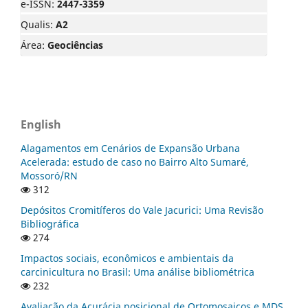
e-ISSN:
2447-3359
Qualis:
A2
Área:
Geociências
English
Alagamentos em Cenários de Expansão Urbana
Acelerada: estudo de caso no Bairro Alto Sumaré,
Mossoró/RN
312
Depósitos Cromitíferos do Vale Jacurici: Uma Revisão
Bibliográfica
274
Impactos sociais, econômicos e ambientais da
carcinicultura no Brasil: Uma análise bibliométrica
232
Avaliação da Acurácia posicional de Ortomosaicos e MDS