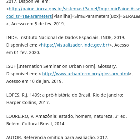
2017. Disponível em:
<
http://painel.incra.gov.br/sistemas/Painel/ImprimirPainelAs
cod_sr=1&Parameters
[Planilha]=Sim&Parameters[Box]=GERAL&
>. Acesso em 5 de fev. 2019.
INDE. Instituto Nacional de Dados Espaciais. INDE, 2019.
Disponível em: <
https://visualizador.inde.gov.br/
>. Acesso
em 01 fev. 2020.
ISUF [Internation Seminar on Urban Form]. Glossary.
Disponível em: <
http://www.urbanform.org/glossary.html
>.
Acesso em 10 de jan. 2019.
LOPES, R.J. 1499: a pré-história do Brasil. Rio de Janeiro:
Harper Collins, 2017.
LOUREIRO, V. Amazônia: estado, homem, natureza. 3º ed.
Belém: Cultural Brasil, 2014.
AUTOR. Referência omitida para avaliação, 2017.