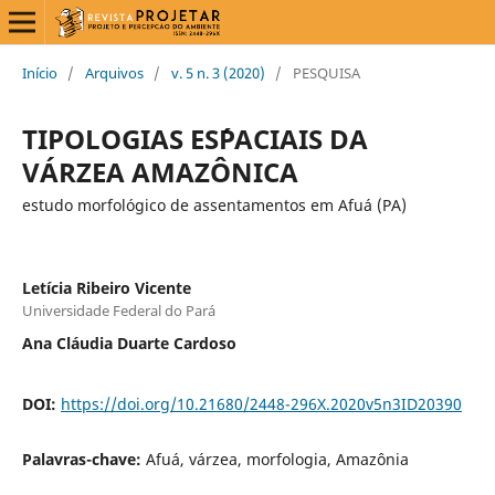
Início
/
Arquivos
/
v. 5 n. 3 (2020)
/
PESQUISA
TIPOLOGIAS ES´PACIAIS DA
VÁRZEA AMAZÔNICA
estudo morfológico de assentamentos em Afuá (PA)
Letícia Ribeiro Vicente
Universidade Federal do Pará
Ana Cláudia Duarte Cardoso
DOI:
https://doi.org/10.21680/2448-296X.2020v5n3ID20390
Palavras-chave:
Afuá, várzea, morfologia, Amazônia