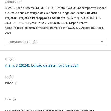
Como Citar
BRASIL, Amiria Bezerra; DE MEDEIROS, Renato. CAU-UFRN: perspectivas sobre
o curso e a sua construção de excelência ao longo dos 50 anos.
Revista
Projetar - Projeto e Percepção do Ambiente
,
[S. l.]
, v. 9, n. 3, p. 167–173,
2024. DOI: 10.21680/2448-296X.2024v9n3ID37436. Disponível em:
https://periodicos.ufrn.br/revprojetar/article/view/37436. Acesso em: 7 ago.
2026.
Fomatos de Citação
Edição
v. 9 n. 3 (2024): Edição de Setembro de 2024
Seção
PRÁXIS
Licença
Copyright (c) 2024 Amiria Bezerra Brasil, Renato de Medeiros