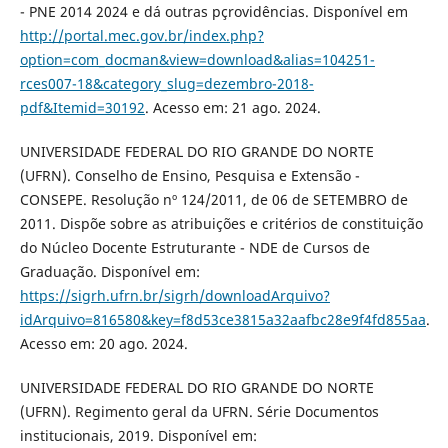
- PNE 2014 2024 e dá outras pçrovidências. Disponível em
http://portal.mec.gov.br/index.php?
option=com_docman&view=download&alias=104251-
rces007-18&category_slug=dezembro-2018-
pdf&Itemid=30192
. Acesso em: 21 ago. 2024.
UNIVERSIDADE FEDERAL DO RIO GRANDE DO NORTE
(UFRN). Conselho de Ensino, Pesquisa e Extensão -
CONSEPE. Resolução nº 124/2011, de 06 de SETEMBRO de
2011. Dispõe sobre as atribuições e critérios de constituição
do Núcleo Docente Estruturante - NDE de Cursos de
Graduação. Disponível em:
https://sigrh.ufrn.br/sigrh/downloadArquivo?
idArquivo=816580&key=f8d53ce3815a32aafbc28e9f4fd855aa
.
Acesso em: 20 ago. 2024.
UNIVERSIDADE FEDERAL DO RIO GRANDE DO NORTE
(UFRN). Regimento geral da UFRN. Série Documentos
institucionais, 2019. Disponível em: