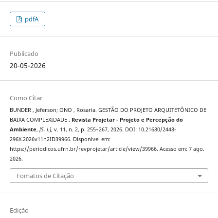
pdfA
Publicado
20-05-2026
Como Citar
BUNDER , Jeferson; ONO , Rosaria. GESTÃO DO PROJETO ARQUITETÔNICO DE
BAIXA COMPLEXIDADE .
Revista Projetar - Projeto e Percepção do
Ambiente
,
[S. l.]
, v. 11, n. 2, p. 255–267, 2026. DOI: 10.21680/2448-
296X.2026v11n2ID39966. Disponível em:
https://periodicos.ufrn.br/revprojetar/article/view/39966. Acesso em: 7 ago.
2026.
Fomatos de Citação
Edição