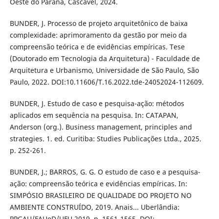
Oeste do Paraná, Cascavel, 2024.
BUNDER, J. Processo de projeto arquitetônico de baixa
complexidade: aprimoramento da gestão por meio da
compreensão teórica e de evidências empíricas. Tese
(Doutorado em Tecnologia da Arquitetura) - Faculdade de
Arquitetura e Urbanismo, Universidade de São Paulo, São
Paulo, 2022. DOI:10.11606/T.16.2022.tde-24052024-112609.
BUNDER, J. Estudo de caso e pesquisa-ação: métodos
aplicados em sequência na pesquisa. In: CATAPAN,
Anderson (org.). Business management, principles and
strategies. 1. ed. Curitiba: Studies Publicações Ltda., 2025.
p. 252-261.
BUNDER, J.; BARROS, G. G. O estudo de caso e a pesquisa-
ação: compreensão teórica e evidências empíricas. In:
SIMPÓSIO BRASILEIRO DE QUALIDADE DO PROJETO NO
AMBIENTE CONSTRUÍDO, 2019. Anais... Uberlândia:
PPGAU/FAUeD/UFU,2019. p. 1561-1565. DOI: