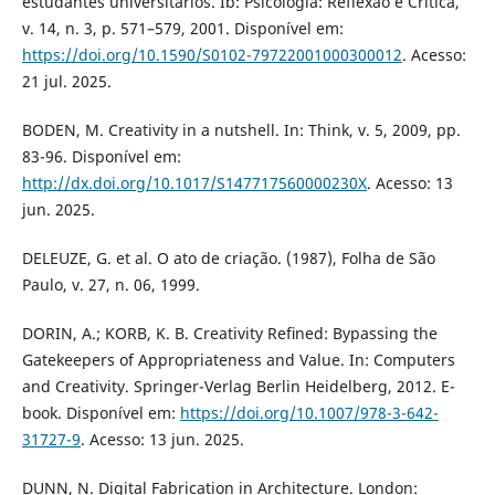
estudantes universitários. Ib: Psicologia: Reflexão e Crítica,
v. 14, n. 3, p. 571–579, 2001. Disponível em:
https://doi.org/10.1590/S0102-79722001000300012
. Acesso:
21 jul. 2025.
BODEN, M. Creativity in a nutshell. In: Think, v. 5, 2009, pp.
83-96. Disponível em:
http://dx.doi.org/10.1017/S147717560000230X
. Acesso: 13
jun. 2025.
DELEUZE, G. et al. O ato de criação. (1987), Folha de São
Paulo, v. 27, n. 06, 1999.
DORIN, A.; KORB, K. B. Creativity Reﬁned: Bypassing the
Gatekeepers of Appropriateness and Value. In: Computers
and Creativity. Springer-Verlag Berlin Heidelberg, 2012. E-
book. Disponível em:
https://doi.org/10.1007/978-3-642-
31727-9
. Acesso: 13 jun. 2025.
DUNN, N. Digital Fabrication in Architecture. London: