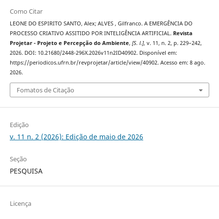
Como Citar
LEONE DO ESPIRITO SANTO, Alex; ALVES , Gilfranco. A EMERGÊNCIA DO
PROCESSO CRIATIVO ASSITIDO POR INTELIGÊNCIA ARTIFICIAL.
Revista
Projetar - Projeto e Percepção do Ambiente
,
[S. l.]
, v. 11, n. 2, p. 229–242,
2026. DOI: 10.21680/2448-296X.2026v11n2ID40902. Disponível em:
https://periodicos.ufrn.br/revprojetar/article/view/40902. Acesso em: 8 ago.
2026.
Fomatos de Citação
Edição
v. 11 n. 2 (2026): Edição de maio de 2026
Seção
PESQUISA
Licença