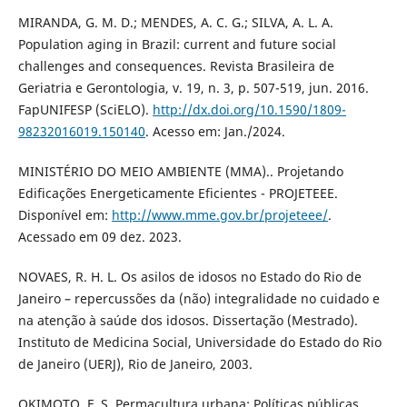
MIRANDA, G. M. D.; MENDES, A. C. G.; SILVA, A. L. A.
Population aging in Brazil: current and future social
challenges and consequences. Revista Brasileira de
Geriatria e Gerontologia, v. 19, n. 3, p. 507-519, jun. 2016.
FapUNIFESP (SciELO).
http://dx.doi.org/10.1590/1809-
98232016019.150140
. Acesso em: Jan./2024.
MINISTÉRIO DO MEIO AMBIENTE (MMA).. Projetando
Edificações Energeticamente Eficientes - PROJETEEE.
Disponível em:
http://www.mme.gov.br/projeteee/
.
Acessado em 09 dez. 2023.
NOVAES, R. H. L. Os asilos de idosos no Estado do Rio de
Janeiro – repercussões da (não) integralidade no cuidado e
na atenção à saúde dos idosos. Dissertação (Mestrado).
Instituto de Medicina Social, Universidade do Estado do Rio
de Janeiro (UERJ), Rio de Janeiro, 2003.
OKIMOTO, F. S. Permacultura urbana: Políticas públicas