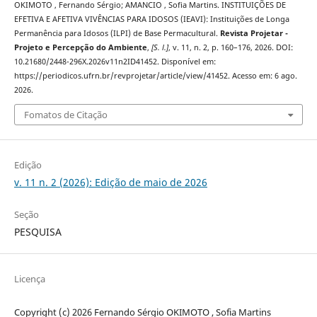
OKIMOTO , Fernando Sérgio; AMANCIO , Sofia Martins. INSTITUIÇÕES DE
EFETIVA E AFETIVA VIVÊNCIAS PARA IDOSOS (IEAVI): Instituições de Longa
Permanência para Idosos (ILPI) de Base Permacultural.
Revista Projetar -
Projeto e Percepção do Ambiente
,
[S. l.]
, v. 11, n. 2, p. 160–176, 2026. DOI:
10.21680/2448-296X.2026v11n2ID41452. Disponível em:
https://periodicos.ufrn.br/revprojetar/article/view/41452. Acesso em: 6 ago.
2026.
Fomatos de Citação
Edição
v. 11 n. 2 (2026): Edição de maio de 2026
Seção
PESQUISA
Licença
Copyright (c) 2026 Fernando Sérgio OKIMOTO , Sofia Martins