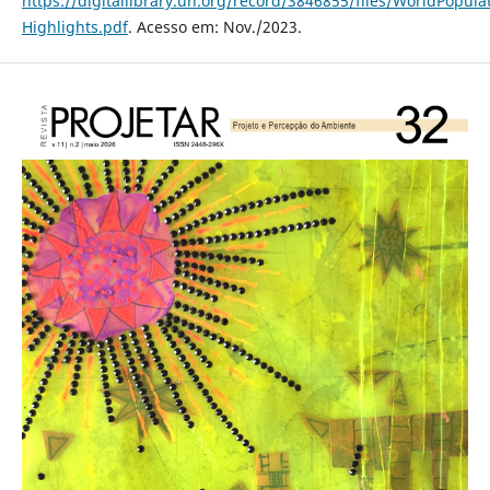
https://digitallibrary.un.org/record/3846855/files/WorldPopul
Highlights.pdf
. Acesso em: Nov./2023.