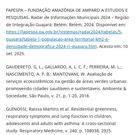
FAPESPA – FUNDAÇÃO AMAZÔNIA DE AMPARO A ESTUDOS E
PESQUISAS. Radar de Informações Municipais 2024 – Região
de Integração Guajará: Belém. Belém, 2024. Disponível em:
https://fapespa.pa.gov.br/sistemas/radar2024/tabelas/5-
guajara/tabela-1-populacao-area-territorial-km2-e-
densidade-demografica-2024-ri-guajara.htm
. Acesso em: 10
set. 2025.
GAUDERETO, G. L.; GALLARDO, A. L. C. F.; FERREIRA, M. L.;
NASCIMENTO, A. P. B.; MANTOVANI, W. Avaliação de
serviços ecossistêmicos na gestão de áreas verdes urbanas:
promovendo cidades saudáveis e sustentáveis. Ambiente &
Sociedade, São Paulo, v. 21, p. 1-20, 2018.
GUINOSSI, Raissa Martins et al. Residential greenness,
respiratory symptoms and lung function in children,
adolescents and adults with asthma: A cross-sectional
study. Respiratory Medicine, v. 240, p. 108038, 2025.