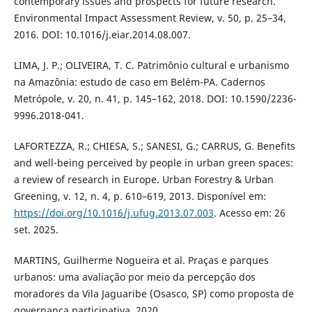
contemporary issues and prospects for future research.
Environmental Impact Assessment Review, v. 50, p. 25–34,
2016. DOI: 10.1016/j.eiar.2014.08.007.
LIMA, J. P.; OLIVEIRA, T. C. Patrimônio cultural e urbanismo
na Amazônia: estudo de caso em Belém-PA. Cadernos
Metrópole, v. 20, n. 41, p. 145–162, 2018. DOI: 10.1590/2236-
9996.2018-041.
LAFORTEZZA, R.; CHIESA, S.; SANESI, G.; CARRUS, G. Benefits
and well-being perceived by people in urban green spaces:
a review of research in Europe. Urban Forestry & Urban
Greening, v. 12, n. 4, p. 610–619, 2013. Disponível em:
https://doi.org/10.1016/j.ufug.2013.07.003
. Acesso em: 26
set. 2025.
MARTINS, Guilherme Nogueira et al. Praças e parques
urbanos: uma avaliação por meio da percepção dos
moradores da Vila Jaguaribe (Osasco, SP) como proposta de
governança participativa. 2020.