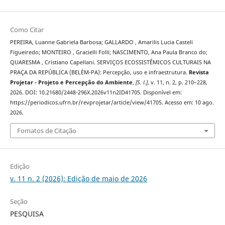
Como Citar
PEREIRA, Luanne Gabriela Barbosa; GALLARDO , Amarilis Lucia Casteli
Figueiredo; MONTEIRO , Gracielli Folli; NASCIMENTO, Ana Paula Branco do;
QUARESMA , Cristiano Capellani. SERVIÇOS ECOSSISTÊMICOS CULTURAIS NA
PRAÇA DA REPÚBLICA (BELÉM-PA): Percepção, uso e infraestrutura.
Revista
Projetar - Projeto e Percepção do Ambiente
,
[S. l.]
, v. 11, n. 2, p. 210–228,
2026. DOI: 10.21680/2448-296X.2026v11n2ID41705. Disponível em:
https://periodicos.ufrn.br/revprojetar/article/view/41705. Acesso em: 10 ago.
2026.
Fomatos de Citação
Edição
v. 11 n. 2 (2026): Edição de maio de 2026
Seção
PESQUISA