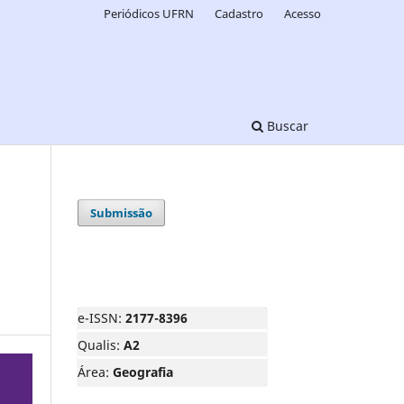
Periódicos UFRN
Cadastro
Acesso
Buscar
Submissão
e-ISSN:
2177-8396
Qualis:
A2
Área:
Geografia