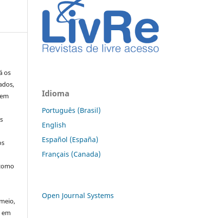
á os
ados,
Idioma
 em
Português (Brasil)
os
English
Español (España)
os
Français (Canada)
 como
Open Journal Systems
meio,
u em