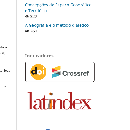
Concepções de Espaço Geográfico
e Território
327
A Geografia e o método dialético
260
A
ade e
DOI:
Indexadores
torio/a