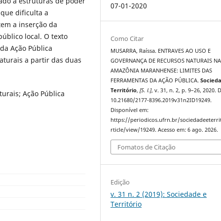
ado à estruturas de poder
07-01-2020
que dificulta a
item a inserção da
úblico local. O texto
Como Citar
da Ação Pública
MUSARRA, Raíssa. ENTRAVES AO USO E
turais a partir das duas
GOVERNANÇA DE RECURSOS NATURAIS N
AMAZÔNIA MARANHENSE: LIMITES DAS
FERRAMENTAS DA AÇÃO PÚBLICA.
Socied
Território
,
[S. l.]
, v. 31, n. 2, p. 9–26, 2020. 
urais; Ação Pública
10.21680/2177-8396.2019v31n2ID19249.
Disponível em:
https://periodicos.ufrn.br/sociedadeeterri
rticle/view/19249. Acesso em: 6 ago. 2026.
Fomatos de Citação
Edição
v. 31 n. 2 (2019): Sociedade e
Território