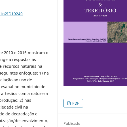
31n2ID19249
re 2010 e 2016 mostram o
ange a respostas às
e recursos naturais na
seguintes enfoques: 1) na
relação ao uso de
rtesanal no município de
 artesãos com a natureza
produção; 2) nas
PDF
iedade civil na
ado de degradação e
nização/desenvolvimento.
Publicado