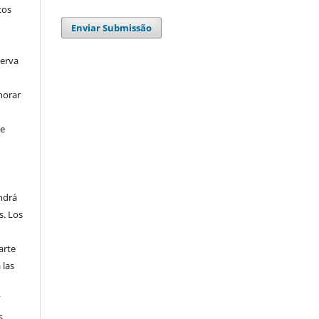
tos
Enviar Submissão
serva
horar
se
endrá
s. Los
arte
 las
í
s