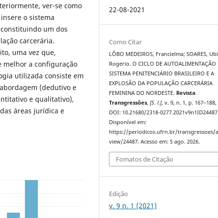
steriormente, ver-se como
22-08-2021
insere o sistema
, constituindo um dos
lação carcerária.
Como Citar
ito, uma vez que,
LÔBO MEDEIROS, Francielma; SOARES, Ubi
 melhor a configuração
Rogerio. O CICLO DE AUTOALIMENTAÇÃO
SISTEMA PENITENCIÁRIO BRASILEIRO E A
gia utilizada consiste em
EXPLOSÃO DA POPULAÇÃO CARCERÁRIA
e abordagem (dedutivo e
FEMININA DO NORDESTE.
Revista
titativo e qualitativo),
Transgressões
,
[S. l.]
, v. 9, n. 1, p. 167–188,
das áreas jurídica e
DOI: 10.21680/2318-0277.2021v9n1ID24487
Disponível em:
https://periodicos.ufrn.br/transgressoes/a
view/24487. Acesso em: 5 ago. 2026.
Fomatos de Citação
Edição
v. 9 n. 1 (2021)