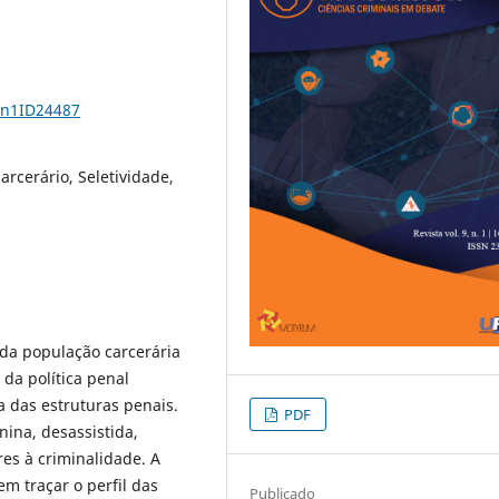
9n1ID24487
arcerário, Seletividade,
da população carcerária
da política penal
 das estruturas penais.
PDF
ina, desassistida,
es à criminalidade. A
m traçar o perfil das
Publicado