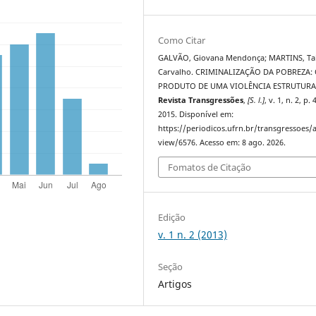
Como Citar
GALVÃO, Giovana Mendonça; MARTINS, Tall
Carvalho. CRIMINALIZAÇÃO DA POBREZA:
PRODUTO DE UMA VIOLÊNCIA ESTRUTURA
Revista Transgressões
,
[S. l.]
, v. 1, n. 2, p.
2015. Disponível em:
https://periodicos.ufrn.br/transgressoes/a
view/6576. Acesso em: 8 ago. 2026.
Fomatos de Citação
Edição
v. 1 n. 2 (2013)
Seção
Artigos