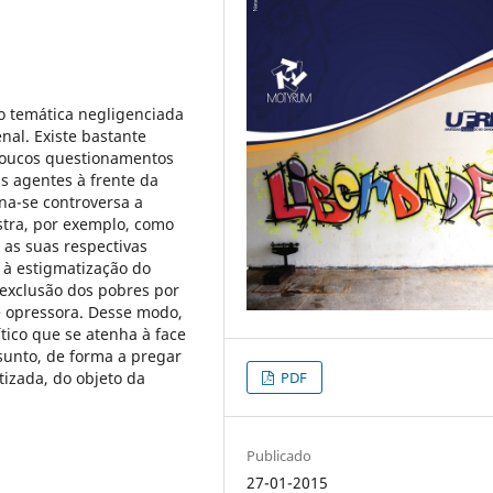
o temática negligenciada
nal. Existe bastante
poucos questionamentos
is agentes à frente da
na-se controversa a
stra, por exemplo, como
s as suas respectivas
 à estigmatização do
à exclusão dos pobres por
e opressora. Desse modo,
tico que se atenha à face
sunto, de forma a pregar
PDF
izada, do objeto da
Publicado
27-01-2015