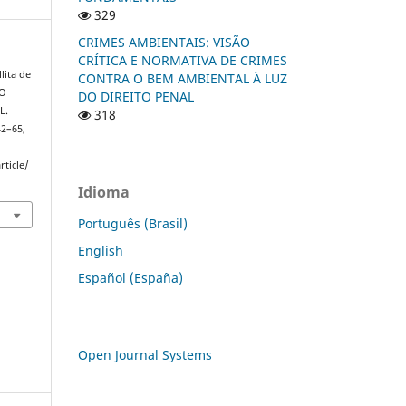
329
CRIMES AMBIENTAIS: VISÃO
CRÍTICA E NORMATIVA DE CRIMES
ita de
CONTRA O BEM AMBIENTAL À LUZ
 O
DO DIREITO PENAL
L.
318
 42–65,
rticle/
Idioma
Português (Brasil)
English
Español (España)
Open Journal Systems