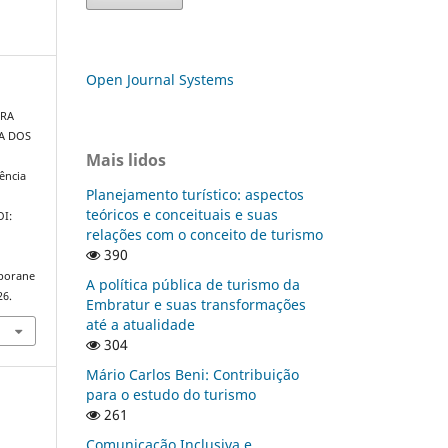
Open Journal Systems
IRA
ZA DOS
Mais lidos
ência
Planejamento turístico: aspectos
teóricos e conceituais e suas
OI:
relações com o conceito de turismo
390
mporane
A política pública de turismo da
26.
Embratur e suas transformações
até a atualidade
304
Mário Carlos Beni: Contribuição
para o estudo do turismo
261
Comunicação Inclusiva e