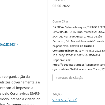
06-06-2022
Como Citar
DA SILVA, Sylvana Marques; THIAGO PERE
LIMA; BARRETO BARROS, Mateus Sá; SOU
SANTOS, Maria do Amparo. Festa de São
Bernardo, “do Maranhão à matriz”: r-exist
10n2ID26314
na pandemia.
Revista de Turismo
Contemporâneo
,
[S. l.]
, v. 10, n. 2, 2022. D
10.21680/2357-8211.2022v10n2ID26314.
Disponível em:
https://periodicos.ufrn.br/turismoconte
o/article/view/26314. Acesso em: 7 ago. 20
de reorganização da
Fomatos de Citação
retrizes governamentais e
nto social impostas à
 pelo Coronavírus (SARS-
Edição
 modo intenso a cidade de
v. 10 n. 2 (2022)
ico, foi comprometida.