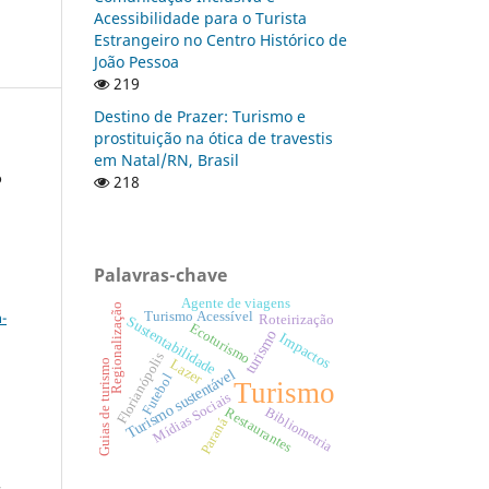
Acessibilidade para o Turista
Estrangeiro no Centro Histórico de
João Pessoa
219
Destino de Prazer: Turismo e
prostituição na ótica de travestis
em Natal/RN, Brasil
o
218
Palavras-chave
a
Agente de viagens
Regionalização
-
Turismo Acessível
Roteirização
Sustentabilidade
Ecoturismo
turismo
Impactos
Florianópolis
Lazer
Guias de turismo
Turismo sustentável
Futebol
Turismo
Mídias Sociais
Bibliometria
Restaurantes
Paraná
: