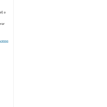
u
l) a
erar
Acesso