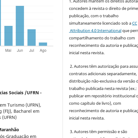
1. Autores mantém os direitos autorai
concedem à revista o direito de prime
publicação, com o trabalho
simultaneamente licenciado sob a
CC
Attribution 4.0 International
que perm
compartilhamento do trabalho com
reconhecimento da autoria e publica
inicial nesta revista.
2. Autores têm autorização para ass
contratos adicionais separadamente,
distribuição não-exclusiva da versão 
trabalho publicada nesta revista (ex.:
ias Sociais /UFRN -
publicar em repositório institucional 
como capítulo de livro), com
 em Turismo (UFRN),
reconhecimento de autoria e publica
 (FIJ), Bacharel em
s (UFRN)
inicial nesta revista.
 Maranhão
3. Autores têm permissão e são
 Pós-Graduação em