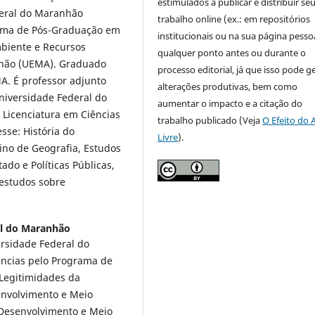
estimulados a publicar e distribuir se
ederal do Maranhão
trabalho online (ex.: em repositórios
rama de Pós-Graduação em
institucionais ou na sua página pessoa
mbiente e Recursos
qualquer ponto antes ou durante o
nhão (UEMA). Graduado
processo editorial, já que isso pode g
A. É professor adjunto
alterações produtivas, bem como
niversidade Federal do
aumentar o impacto e a citação do
Licenciatura em Ciências
trabalho publicado (Veja
O Efeito do 
sse: História do
Livre
).
ino de Geografia, Estudos
ado e Políticas Públicas,
 estudos sobre
al do Maranhão
rsidade Federal do
ncias pelo Programa de
Legitimidades da
envolvimento e Meio
Desenvolvimento e Meio