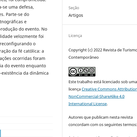
na-se uma defesa,
Seção
s. Parte-se do
Artigos
tnográficas e
produção do evento. No
Licença
lidade velozmente foi
 reconfigurando o
Copyright (c) 2022 Revista de Turism
ação da fé católica: a
Contemporâneo
mações ocorridas foram
cia do evento enquanto
-existência da dinâmica
Este trabalho está licenciado sob um
licença
Creative Commons Attribution
NonCommercial-ShareAlike 4.0
International License
.
Autores que publicam nesta revista
concordam com os seguintes termos