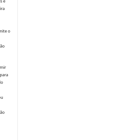
s e
ira
ite o
ção
umir
 para
do
ou
ção