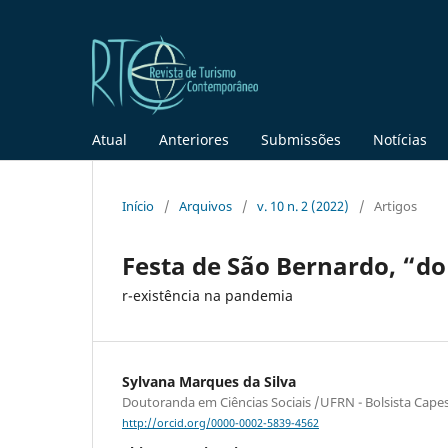
Atual
Anteriores
Submissões
Notícias
Início
/
Arquivos
/
v. 10 n. 2 (2022)
/
Artigos
Festa de São Bernardo, “d
r-existência na pandemia
Sylvana Marques da Silva
Doutoranda em Ciências Sociais /UFRN - Bolsista Capes
http://orcid.org/0000-0002-5839-4562