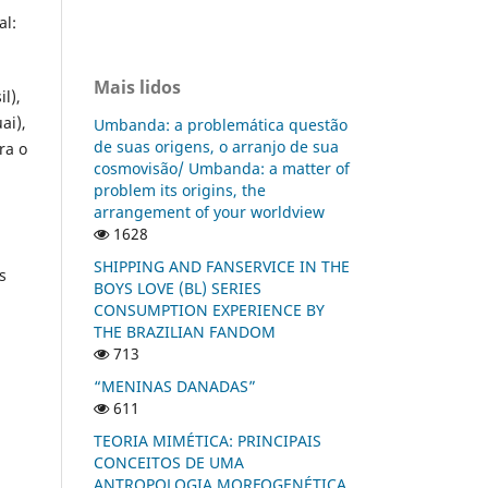
al:
Mais lidos
l),
ai),
Umbanda: a problemática questão
de suas origens, o arranjo de sua
ra o
cosmovisão/ Umbanda: a matter of
problem its origins, the
arrangement of your worldview
1628
SHIPPING AND FANSERVICE IN THE
s
BOYS LOVE (BL) SERIES
CONSUMPTION EXPERIENCE BY
THE BRAZILIAN FANDOM
713
“MENINAS DANADAS”
611
TEORIA MIMÉTICA: PRINCIPAIS
CONCEITOS DE UMA
ANTROPOLOGIA MORFOGENÉTICA