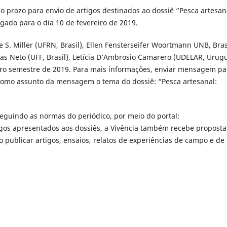
 o prazo para envio de artigos destinados ao dossiê “Pesca artesan
rrogado para o dia 10 de fevereiro de 2019.
S. Miller (UFRN, Brasil), Ellen Fensterseifer Woortmann UNB, Brasi
ias Neto (UFF, Brasil), Letícia D’Ambrosio Camarero (UDELAR, Urugu
iro semestre de 2019. Para mais informações, enviar mensagem pa
como assunto da mensagem o tema do dossiê: “Pesca artesanal:
eguindo as normas do periódico, por meio do portal:
tigos apresentados aos dossiês, a Vivência também recebe proposta
o publicar artigos, ensaios, relatos de experiências de campo e de