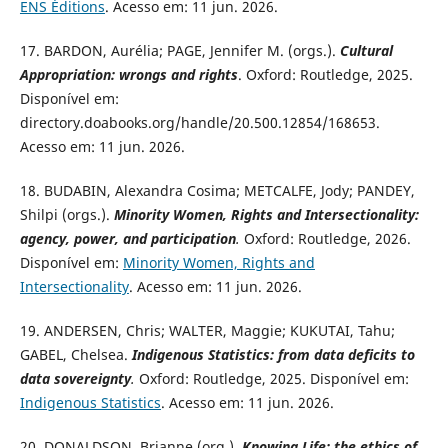
ENS Éditions
. Acesso em: 11 jun. 2026.
17. BARDON, Aurélia; PAGE, Jennifer M. (orgs.).
Cultural
Appropriation: wrongs and rights
. Oxford: Routledge, 2025.
Disponível em:
directory.doabooks.org/handle/20.500.12854/168653.
Acesso em: 11 jun. 2026.
18. BUDABIN, Alexandra Cosima; METCALFE, Jody; PANDEY,
Shilpi (orgs.).
Minority Women, Rights and Intersectionality:
agency, power, and participation
.
Oxford: Routledge, 2026.
Disponível em:
Minority Women, Rights and
Intersectionality
. Acesso em: 11 jun. 2026.
19. ANDERSEN, Chris; WALTER, Maggie; KUKUTAI, Tahu;
GABEL, Chelsea.
Indigenous Statistics: from data deficits to
data sovereignty
.
Oxford: Routledge, 2025. Disponível em:
Indigenous Statistics
. Acesso em: 11 jun. 2026.
20. DONALDSON, Brianne (org.).
Knowing Life: the ethics of