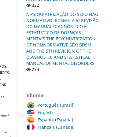
322
A PSIQUIATRIZAÇÃO DO SEXO NÃO
NORMATIVO: BDSM E A 5ª REVISÃO
DO MANUAL DIAGNÓSTICO E
ESTATÍSTICO DE DOENÇAS
MENTAIS THE PSYCHIATRIZATION
OF NONNORMATIVE SEX: BDSM
AND THE 5TH REVISION OF THE
DIAGNOSTIC AND STATISTICAL
MANUAL OF MENTAL DISORDERS
POS:
293
IMENTO
A
 AND
Idioma
017.
8.
Português (Brasil)
English
/view/
Español (España)
Français (Canada)