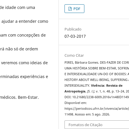
 de idade com uma
PDF
s ajudar a entender como
Publicado
ionam com concepções de
07-03-2017
será não só de ordem
Como Citar
, veremos como ideias de
PIRES, Bárbara Gomes. DES-FAZER DE COR
UMA HISTÓRIA SOBRE BEM-ESTAR, SOFR
E INTERSEXUALIDADE UN-DO OF BODIES: 
erminadas experiências e
HISTORY ABOUT WELL-BEING, SUFFERING
INTERSEXUALITY.
Vivência: Revista de
Antropologia
,
[S. l.]
, v. 1, n. 48, p. 13–24, 2
omédicos. Bem-Estar.
DOI: 10.21680/2238-6009.2016v1n48ID1149
Disponível em:
https://periodicos.ufrn.br/vivencia/article
11498. Acesso em: 5 ago. 2026.
Fomatos de Citação