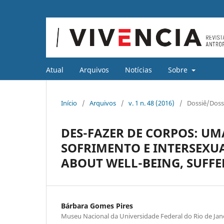
Atual
Arquivos
Notícias
Sobre
Início
/
Arquivos
/
v. 1 n. 48 (2016)
/
Dossiê/Doss
DES-FAZER DE CORPOS: UM
SOFRIMENTO E INTERSEXUA
ABOUT WELL-BEING, SUFFE
Bárbara Gomes Pires
Museu Nacional da Universidade Federal do Rio de Jan