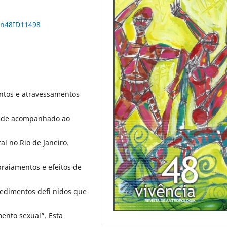
1n48ID11498
ntos e atravessamentos
dade acompanhado ao
al no Rio de Janeiro.
spraiamentos e efeitos de
cedimentos defi nidos que
ento sexual”. Esta