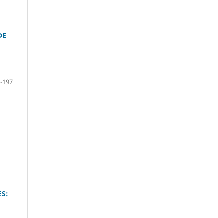
DE
-197
ES: