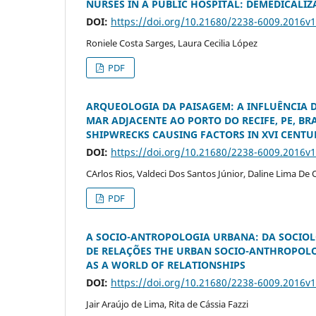
NURSES IN A PUBLIC HOSPITAL: DEMEDICALI
DOI:
https://doi.org/10.21680/2238-6009.2016v
Roniele Costa Sarges, Laura Cecilia López
PDF
ARQUEOLOGIA DA PAISAGEM: A INFLUÊNCIA 
MAR ADJACENTE AO PORTO DO RECIFE, PE, B
SHIPWRECKS CAUSING FACTORS IN XVI CENTURY
DOI:
https://doi.org/10.21680/2238-6009.2016v
CArlos Rios, Valdeci Dos Santos Júnior, Daline Lima De O
PDF
A SOCIO-ANTROPOLOGIA URBANA: DA SOCIO
DE RELAÇÕES THE URBAN SOCIO-ANTHROPOLO
AS A WORLD OF RELATIONSHIPS
DOI:
https://doi.org/10.21680/2238-6009.2016v
Jair Araújo de Lima, Rita de Cássia Fazzi