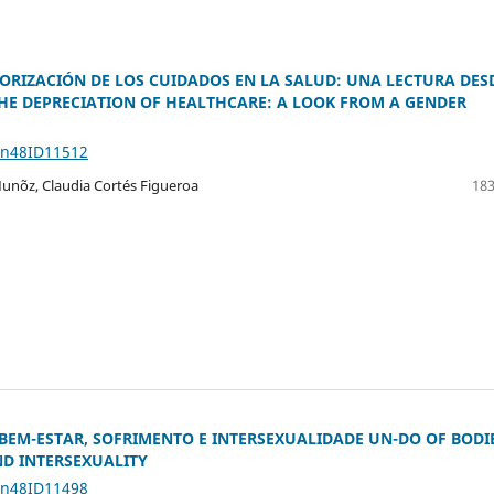
LORIZACIÓN DE LOS CUIDADOS EN LA SALUD: UNA LECTURA DES
THE DEPRECIATION OF HEALTHCARE: A LOOK FROM A GENDER
1n48ID11512
 Munõz, Claudia Cortés Figueroa
183
 BEM-ESTAR, SOFRIMENTO E INTERSEXUALIDADE UN-DO OF BODI
ND INTERSEXUALITY
1n48ID11498