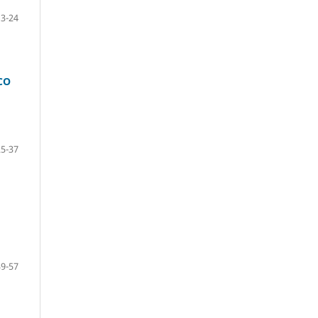
13-24
CO
25-37
39-57