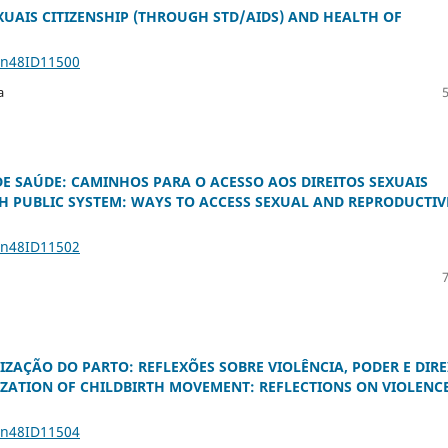
EXUAIS CITIZENSHIP (THROUGH STD/AIDS) AND HEALTH OF
1n48ID11500
a
DE SAÚDE: CAMINHOS PARA O ACESSO AOS DIREITOS SEXUAIS
 PUBLIC SYSTEM: WAYS TO ACCESS SEXUAL AND REPRODUCTIV
1n48ID11502
ZAÇÃO DO PARTO: REFLEXÕES SOBRE VIOLÊNCIA, PODER E DIRE
ZATION OF CHILDBIRTH MOVEMENT: REFLECTIONS ON VIOLENCE
1n48ID11504