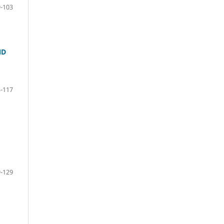
-103
ND
-117
-129