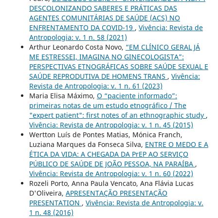
DESCOLONIZANDO SABERES E PRÁTICAS DAS
AGENTES COMUNITÁRIAS DE SAÚDE (ACS) NO
ENFRENTAMENTO DA COVID-19
,
Vivência: Revista de
Antropologia: v. 1 n. 58 (2021)
Arthur Leonardo Costa Novo,
“EM CLÍNICO GERAL JÁ
ME ESTRESSEI, IMAGINA NO GINECOLOGISTA”:
PERSPECTIVAS ETNOGRÁFICAS SOBRE SAÚDE SEXUAL E
SAÚDE REPRODUTIVA DE HOMENS TRANS
,
Vivência:
Revista de Antropologia: v. 1 n. 61 (2023)
Maria Elisa Máximo,
O “paciente informado”:
primeiras notas de um estudo etnográfico / The
"expert patient": first notes of an ethnographic study
,
Vivência: Revista de Antropologia: v. 1 n. 45 (2015)
Wertton Luís de Pontes Matias, Mónica Franch,
Luziana Marques da Fonseca Silva,
ENTRE O MEDO E A
ÉTICA DA VIDA: A CHEGADA DA PrEP AO SERVIÇO
PÚBLICO DE SAÚDE DE JOÃO PESSOA, NA PARAÍBA
,
Vivência: Revista de Antropologia: v. 1 n. 60 (2022)
Rozeli Porto, Anna Paula Vencato, Ana Flávia Lucas
D'Oliveira,
APRESENTAÇÃO PRESENTAÇÃO
PRESENTATION
,
Vivência: Revista de Antropologia: v.
1 n. 48 (2016)