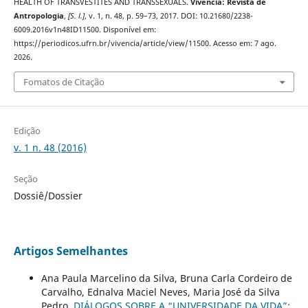
HEALTH OF TRANSVESTITES AND TRANSSEXUALS.
Vivência: Revista de
Antropologia
,
[S. l.]
, v. 1, n. 48, p. 59–73, 2017. DOI: 10.21680/2238-
6009.2016v1n48ID11500. Disponível em:
https://periodicos.ufrn.br/vivencia/article/view/11500. Acesso em: 7 ago.
2026.
Fomatos de Citação
Edição
v. 1 n. 48 (2016)
Seção
Dossiê/Dossier
Artigos Semelhantes
Ana Paula Marcelino da Silva, Bruna Carla Cordeiro de
Carvalho, Ednalva Maciel Neves, Maria José da Silva
Pedro,
DIÁLOGOS SOBRE A “UNIVERSIDADE DA VIDA”: