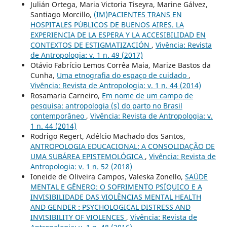
Julián Ortega, Maria Victoria Tiseyra, Marine Gálvez,
Santiago Morcillo,
(IM)PACIENTES TRANS EN
HOSPITALES PÚBLICOS DE BUENOS AIRES. LA
EXPERIENCIA DE LA ESPERA Y LA ACCESIBILIDAD EN
CONTEXTOS DE ESTIGMATIZACIÓN
,
Vivência: Revista
de Antropologia: v. 1 n. 49 (2017)
Otávio Fabrício Lemos Corrêa Maia, Marize Bastos da
Cunha,
Uma etnografia do espaço de cuidado
,
Vivência: Revista de Antropologia: v. 1 n. 44 (2014)
Rosamaria Carneiro,
Em nome de um campo de
pesquisa: antropologia (s) do parto no Brasil
contemporâneo
,
Vivência: Revista de Antropologia: v.
1 n. 44 (2014)
Rodrigo Regert, Adélcio Machado dos Santos,
ANTROPOLOGIA EDUCACIONAL: A CONSOLIDAÇÃO DE
UMA SUBÁREA EPISTEMOLÓGICA
,
Vivência: Revista de
Antropologia: v. 1 n. 52 (2018)
Ioneide de Oliveira Campos, Valeska Zonello,
SAÚDE
MENTAL E GÊNERO: O SOFRIMENTO PSÍQUICO E A
INVISIBILIDADE DAS VIOLÊNCIAS MENTAL HEALTH
AND GENDER : PSYCHOLOGICAL DISTRESS AND
INVISIBILITY OF VIOLENCES
,
Vivência: Revista de