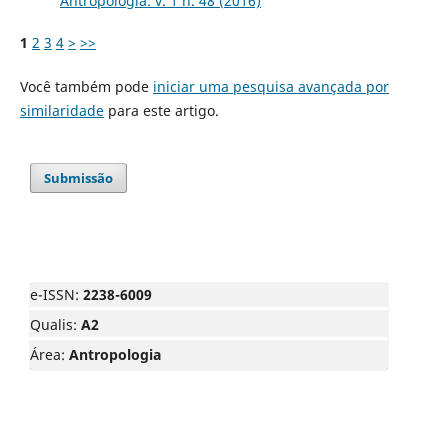
Antropologia: v. 1 n. 48 (2016)
1
2
3
4
>
>>
Você também pode
iniciar uma pesquisa avançada por
similaridade
para este artigo.
Submissão
e-ISSN:
2238-6009
Qualis:
A2
Área:
Antropologia