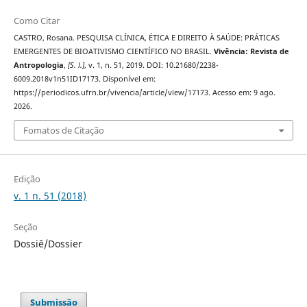
Como Citar
CASTRO, Rosana. PESQUISA CLÍNICA, ÉTICA E DIREITO À SAÚDE: PRÁTICAS
EMERGENTES DE BIOATIVISMO CIENTÍFICO NO BRASIL.
Vivência: Revista de
Antropologia
,
[S. l.]
, v. 1, n. 51, 2019. DOI: 10.21680/2238-
6009.2018v1n51ID17173. Disponível em:
https://periodicos.ufrn.br/vivencia/article/view/17173. Acesso em: 9 ago.
2026.
Fomatos de Citação
Edição
v. 1 n. 51 (2018)
Seção
Dossiê/Dossier
Submissão