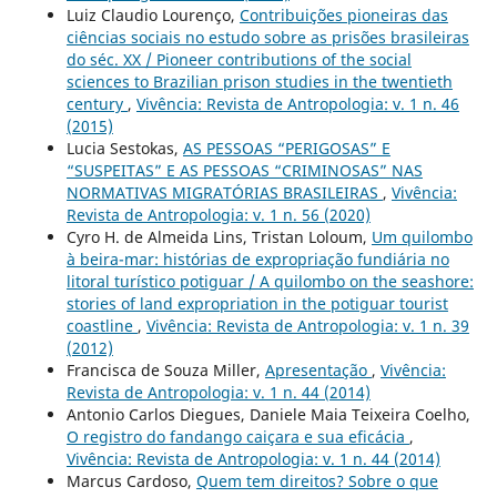
Luiz Claudio Lourenço,
Contribuições pioneiras das
ciências sociais no estudo sobre as prisões brasileiras
do séc. XX / Pioneer contributions of the social
sciences to Brazilian prison studies in the twentieth
century
,
Vivência: Revista de Antropologia: v. 1 n. 46
(2015)
Lucia Sestokas,
AS PESSOAS “PERIGOSAS” E
“SUSPEITAS” E AS PESSOAS “CRIMINOSAS” NAS
NORMATIVAS MIGRATÓRIAS BRASILEIRAS
,
Vivência:
Revista de Antropologia: v. 1 n. 56 (2020)
Cyro H. de Almeida Lins, Tristan Loloum,
Um quilombo
à beira-mar: histórias de expropriação fundiária no
litoral turístico potiguar / A quilombo on the seashore:
stories of land expropriation in the potiguar tourist
coastline
,
Vivência: Revista de Antropologia: v. 1 n. 39
(2012)
Francisca de Souza Miller,
Apresentação
,
Vivência:
Revista de Antropologia: v. 1 n. 44 (2014)
Antonio Carlos Diegues, Daniele Maia Teixeira Coelho,
O registro do fandango caiçara e sua eficácia
,
Vivência: Revista de Antropologia: v. 1 n. 44 (2014)
Marcus Cardoso,
Quem tem direitos? Sobre o que