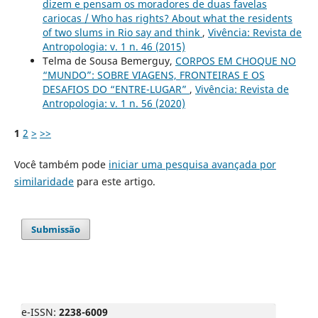
dizem e pensam os moradores de duas favelas
cariocas / Who has rights? About what the residents
of two slums in Rio say and think
,
Vivência: Revista de
Antropologia: v. 1 n. 46 (2015)
Telma de Sousa Bemerguy,
CORPOS EM CHOQUE NO
“MUNDO”: SOBRE VIAGENS, FRONTEIRAS E OS
DESAFIOS DO “ENTRE-LUGAR”
,
Vivência: Revista de
Antropologia: v. 1 n. 56 (2020)
1
2
>
>>
Você também pode
iniciar uma pesquisa avançada por
similaridade
para este artigo.
Submissão
e-ISSN:
2238-6009