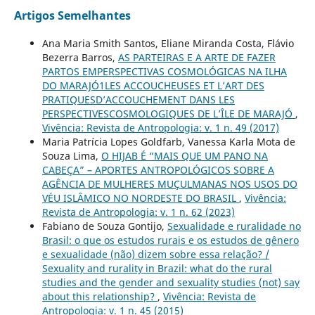
Artigos Semelhantes
Ana Maria Smith Santos, Eliane Miranda Costa, Flávio
Bezerra Barros,
AS PARTEIRAS E A ARTE DE FAZER
PARTOS EMPERSPECTIVAS COSMOLÓGICAS NA ILHA
DO MARAJÓ1LES ACCOUCHEUSES ET L’ART DES
PRATIQUESD’ACCOUCHEMENT DANS LES
PERSPECTIVESCOSMOLOGIQUES DE L’ÎLE DE MARAJÓ
,
Vivência: Revista de Antropologia: v. 1 n. 49 (2017)
Maria Patrícia Lopes Goldfarb, Vanessa Karla Mota de
Souza Lima,
O HIJAB É “MAIS QUE UM PANO NA
CABEÇA” – APORTES ANTROPOLÓGICOS SOBRE A
AGÊNCIA DE MULHERES MUÇULMANAS NOS USOS DO
VÉU ISLÂMICO NO NORDESTE DO BRASIL
,
Vivência:
Revista de Antropologia: v. 1 n. 62 (2023)
Fabiano de Souza Gontijo,
Sexualidade e ruralidade no
Brasil: o que os estudos rurais e os estudos de gênero
e sexualidade (não) dizem sobre essa relação? /
Sexuality and rurality in Brazil: what do the rural
studies and the gender and sexuality studies (not) say
about this relationship?
,
Vivência: Revista de
Antropologia: v. 1 n. 45 (2015)