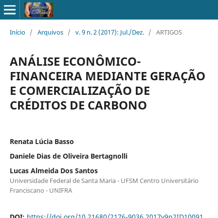
Início
/
Arquivos
/
v. 9 n. 2 (2017): Jul./Dez.
/
ARTIGOS
ANÁLISE ECONÔMICO-
FINANCEIRA MEDIANTE GERAÇÃO
E COMERCIALIZAÇÃO DE
CRÉDITOS DE CARBONO
Renata Lúcia Basso
Daniele Dias de Oliveira Bertagnolli
Lucas Almeida Dos Santos
Universidade Federal de Santa Maria - UFSM Centro Universitário
Franciscano - UNIFRA
DOI:
https://doi.org/10.21680/2176-9036.2017v9n2ID10091