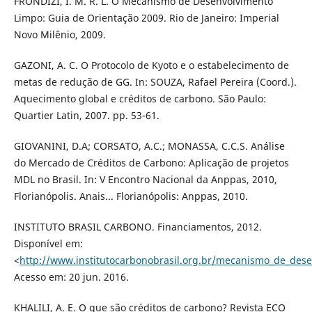
FRONDIZI, I. M. R. L. O Mecanismo de Desenvolvimento
Limpo: Guia de Orientação 2009. Rio de Janeiro: Imperial
Novo Milênio, 2009.
GAZONI, A. C. O Protocolo de Kyoto e o estabelecimento de
metas de redução de GG. In: SOUZA, Rafael Pereira (Coord.).
Aquecimento global e créditos de carbono. São Paulo:
Quartier Latin, 2007. pp. 53-61.
GIOVANINI, D.A; CORSATO, A.C.; MONASSA, C.C.S. Análise
do Mercado de Créditos de Carbono: Aplicação de projetos
MDL no Brasil. In: V Encontro Nacional da Anppas, 2010,
Florianópolis. Anais... Florianópolis: Anppas, 2010.
INSTITUTO BRASIL CARBONO. Financiamentos, 2012.
Disponível em:
<
http://www.institutocarbonobrasil.org.br/mecanismo_de_des
Acesso em: 20 jun. 2016.
KHALILI, A. E. O que são créditos de carbono? Revista ECO