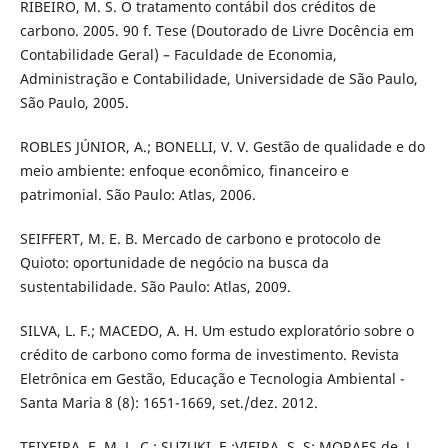
RIBEIRO, M. S. O tratamento contábil dos créditos de
carbono. 2005. 90 f. Tese (Doutorado de Livre Docência em
Contabilidade Geral) – Faculdade de Economia,
Administração e Contabilidade, Universidade de São Paulo,
São Paulo, 2005.
ROBLES JÚNIOR, A.; BONELLI, V. V. Gestão de qualidade e do
meio ambiente: enfoque econômico, financeiro e
patrimonial. São Paulo: Atlas, 2006.
SEIFFERT, M. E. B. Mercado de carbono e protocolo de
Quioto: oportunidade de negócio na busca da
sustentabilidade. São Paulo: Atlas, 2009.
SILVA, L. F.; MACEDO, A. H. Um estudo exploratório sobre o
crédito de carbono como forma de investimento. Revista
Eletrônica em Gestão, Educação e Tecnologia Ambiental -
Santa Maria 8 (8): 1651-1669, set./dez. 2012.
TEIXEIRA, E. M. L. C.; SUZUKI, E.;VIEIRA, S. S; MORAES de, J.