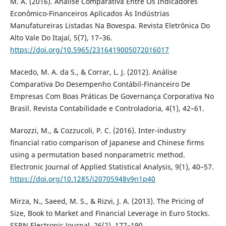
M. A. (2016). Análise Comparativa Entre Os Indicadores
Econômico-Financeiros Aplicados Às Indústrias
Manufatureiras Listadas Na Bovespa. Revista Eletrônica Do
Alto Vale Do Itajaí, 5(7), 17–36.
https://doi.org/10.5965/2316419005072016017
Macedo, M. A. da S., & Corrar, L. J. (2012). Análise
Comparativa Do Desempenho Contábil-Financeiro De
Empresas Com Boas Práticas De Governança Corporativa No
Brasil. Revista Contabilidade e Controladoria, 4(1), 42–61.
Marozzi, M., & Cozzucoli, P. C. (2016). Inter-industry
financial ratio comparison of Japanese and Chinese firms
using a permutation based nonparametric method.
Electronic Journal of Applied Statistical Analysis, 9(1), 40–57.
https://doi.org/10.1285/i20705948v9n1p40
Mirza, N., Saeed, M. S., & Rizvi, J. A. (2013). The Pricing of
Size, Book to Market and Financial Leverage in Euro Stocks.
SSRN Electronic Journal, 26(2), 177–190.