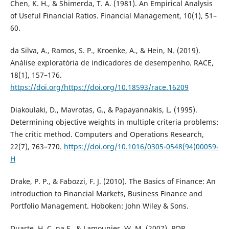
Chen, K. H., & Shimerda, T. A. (1981). An Empirical Analysis
of Useful Financial Ratios. Financial Management, 10(1), 51–
60.
da Silva, A., Ramos, S. P., Kroenke, A., & Hein, N. (2019).
Análise exploratória de indicadores de desempenho. RACE,
18(1), 157–176.
https://doi.org/https://doi.org/10.18593/race.16209
Diakoulaki, D., Mavrotas, G., & Papayannakis, L. (1995).
Determining objective weights in multiple criteria problems:
The critic method. Computers and Operations Research,
22(7), 763–770.
https://doi.org/10.1016/0305-0548(94)00059-
H
Drake, P. P., & Fabozzi, F. J. (2010). The Basics of Finance: An
introduction to Financial Markets, Business Finance and
Portfolio Management. Hoboken: John Wiley & Sons.
Duarte, H. C. na F., & Lamounier, W. M. (2007). POR