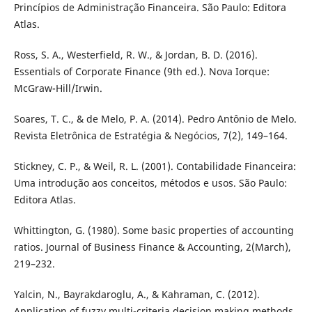
Princípios de Administração Financeira. São Paulo: Editora
Atlas.
Ross, S. A., Westerfield, R. W., & Jordan, B. D. (2016).
Essentials of Corporate Finance (9th ed.). Nova Iorque:
McGraw-Hill/Irwin.
Soares, T. C., & de Melo, P. A. (2014). Pedro Antônio de Melo.
Revista Eletrônica de Estratégia & Negócios, 7(2), 149–164.
Stickney, C. P., & Weil, R. L. (2001). Contabilidade Financeira:
Uma introdução aos conceitos, métodos e usos. São Paulo:
Editora Atlas.
Whittington, G. (1980). Some basic properties of accounting
ratios. Journal of Business Finance & Accounting, 2(March),
219–232.
Yalcin, N., Bayrakdaroglu, A., & Kahraman, C. (2012).
Application of fuzzy multi-criteria decision making methods