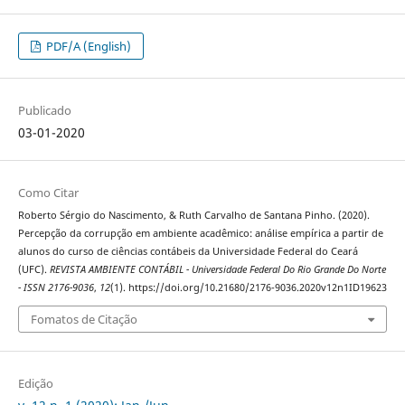
PDF/A (English)
Publicado
03-01-2020
Como Citar
Roberto Sérgio do Nascimento, & Ruth Carvalho de Santana Pinho. (2020).
Percepção da corrupção em ambiente acadêmico: análise empírica a partir de
alunos do curso de ciências contábeis da Universidade Federal do Ceará
(UFC).
REVISTA AMBIENTE CONTÁBIL - Universidade Federal Do Rio Grande Do Norte
- ISSN 2176-9036
,
12
(1). https://doi.org/10.21680/2176-9036.2020v12n1ID19623
Fomatos de Citação
Edição