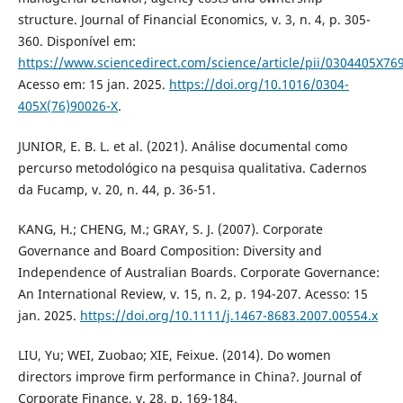
structure. Journal of Financial Economics, v. 3, n. 4, p. 305-
360. Disponível em:
https://www.sciencedirect.com/science/article/pii/0304405X76
Acesso em: 15 jan. 2025.
https://doi.org/10.1016/0304-
405X(76)90026-X
.
JUNIOR, E. B. L. et al. (2021). Análise documental como
percurso metodológico na pesquisa qualitativa. Cadernos
da Fucamp, v. 20, n. 44, p. 36-51.
KANG, H.; CHENG, M.; GRAY, S. J. (2007). Corporate
Governance and Board Composition: Diversity and
Independence of Australian Boards. Corporate Governance:
An International Review, v. 15, n. 2, p. 194-207. Acesso: 15
jan. 2025.
https://doi.org/10.1111/j.1467-8683.2007.00554.x
LIU, Yu; WEI, Zuobao; XIE, Feixue. (2014). Do women
directors improve firm performance in China?. Journal of
Corporate Finance, v. 28, p. 169-184.