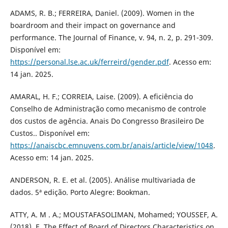
ADAMS, R. B.; FERREIRA, Daniel. (2009). Women in the
boardroom and their impact on governance and
performance. The Journal of Finance, v. 94, n. 2, p. 291-309.
Disponível em:
https://personal.lse.ac.uk/ferreird/gender.pdf
. Acesso em:
14 jan. 2025.
AMARAL, H. F.; CORREIA, Laise. (2009). A eficiência do
Conselho de Administração como mecanismo de controle
dos custos de agência. Anais Do Congresso Brasileiro De
Custos.. Disponível em:
https://anaiscbc.emnuvens.com.br/anais/article/view/1048
.
Acesso em: 14 jan. 2025.
ANDERSON, R. E. et al. (2005). Análise multivariada de
dados. 5ª edição. Porto Alegre: Bookman.
ATTY, A. M . A.; MOUSTAFASOLIMAN, Mohamed; YOUSSEF, A.
(2018). E. The Effect of Board of Directors Characteristics on