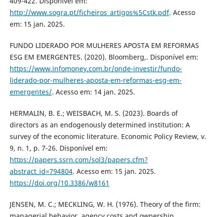
409-422. Disponível em:
http://www.sogra.pt/ficheiros_artigos%5Cstk.pdf
. Acesso
em: 15 jan. 2025.
FUNDO LIDERADO POR MULHERES APOSTA EM REFORMAS
ESG EM EMERGENTES. (2020). Bloomberg,. Disponível em:
https://www.infomoney.com.br/onde-investir/fundo-
liderado-por-mulheres-aposta-em-reformas-esg-em-
emergentes/
. Acesso em: 14 jan. 2025.
HERMALIN, B. E.; WEISBACH, M. S. (2023). Boards of
directors as an endogenously determined institution: A
survey of the economic literature. Economic Policy Review, v.
9, n. 1, p. 7-26. Disponível em:
https://papers.ssrn.com/sol3/papers.cfm?
abstract_id=794804
. Acesso em: 15 jan. 2025.
https://doi.org/10.3386/w8161
JENSEN, M. C.; MECKLING, W. H. (1976). Theory of the firm:
managerial behavior, agency costs and ownership