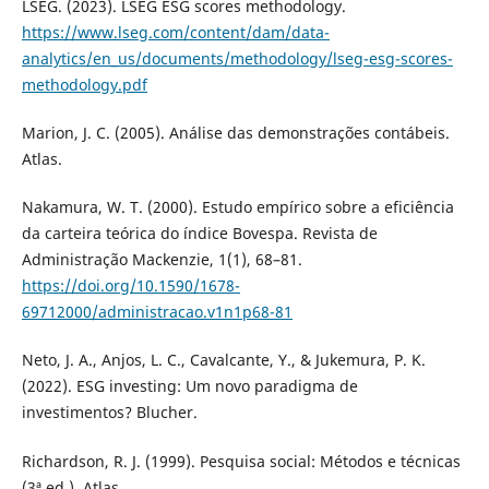
LSEG. (2023). LSEG ESG scores methodology.
https://www.lseg.com/content/dam/data-
analytics/en_us/documents/methodology/lseg-esg-scores-
methodology.pdf
Marion, J. C. (2005). Análise das demonstrações contábeis.
Atlas.
Nakamura, W. T. (2000). Estudo empírico sobre a eficiência
da carteira teórica do índice Bovespa. Revista de
Administração Mackenzie, 1(1), 68–81.
https://doi.org/10.1590/1678-
69712000/administracao.v1n1p68-81
Neto, J. A., Anjos, L. C., Cavalcante, Y., & Jukemura, P. K.
(2022). ESG investing: Um novo paradigma de
investimentos? Blucher.
Richardson, R. J. (1999). Pesquisa social: Métodos e técnicas
(3ª ed.). Atlas.