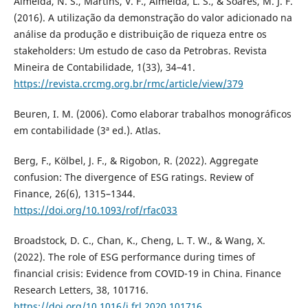
Almeida, N. S., Martins, V. F., Almeida, L. S., & Soares, M. J. F.
(2016). A utilização da demonstração do valor adicionado na
análise da produção e distribuição de riqueza entre os
stakeholders: Um estudo de caso da Petrobras. Revista
Mineira de Contabilidade, 1(33), 34–41.
https://revista.crcmg.org.br/rmc/article/view/379
Beuren, I. M. (2006). Como elaborar trabalhos monográficos
em contabilidade (3ª ed.). Atlas.
Berg, F., Kölbel, J. F., & Rigobon, R. (2022). Aggregate
confusion: The divergence of ESG ratings. Review of
Finance, 26(6), 1315–1344.
https://doi.org/10.1093/rof/rfac033
Broadstock, D. C., Chan, K., Cheng, L. T. W., & Wang, X.
(2022). The role of ESG performance during times of
financial crisis: Evidence from COVID-19 in China. Finance
Research Letters, 38, 101716.
https://doi.org/10.1016/j.frl.2020.101716