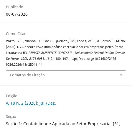
Publicado
06-07-2026
Como Citar
Porto, G. F., Vianna, D. S. de C., Queiroz, J. M., Lopes, W. C., & Carmo, L. M. do.
(2026). DVA e score ESG: uma análise correlacional em empresas petrolíferas
listadas na B3.
REVISTA AMBIENTE CONTÁBIL - Universidade Federal Do Rio Grande
Do Norte - ISSN 2176-9036
,
18
(2), 180–197. https://doi.org/10.21680/2176-
9036.2026v18n2ID41114
Fomatos de Citação
Edição
v. 18 n. 2 (2026): Jul./Dez.
Seção
Seção 1: Contabilidade Aplicada ao Setor Empresarial (S1)