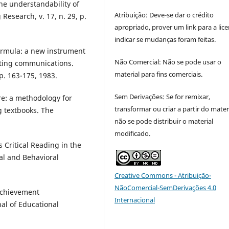
e understandability of
Atribuição: Deve-se dar o crédito
Research, v. 17, n. 29, p.
apropriado, prover um link para a lice
indicar se mudanças foram feitas.
formula: a new instrument
Não Comercial: Não se pode usar o
unting communications.
material para fins comerciais.
p. 163-175, 1983.
Sem Derivações: Se for remixar,
re: a methodology for
transformar ou criar a partir do materi
g textbooks. The
não se pode distribuir o material
.
modificado.
 Critical Reading in the
al and Behavioral
Creative Commons - Atribuição-
NãoComercial-SemDerivações 4.0
achievement
Internacional
al of Educational