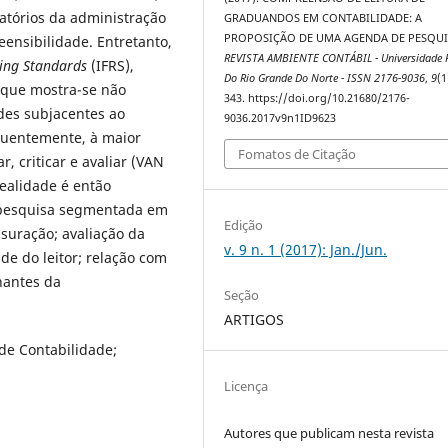
atórios da administração
GRADUANDOS EM CONTABILIDADE: A
PROPOSIÇÃO DE UMA AGENDA DE PESQUI
ensibilidade. Entretanto,
REVISTA AMBIENTE CONTÁBIL - Universidade F
ting Standards
(IFRS),
Do Rio Grande Do Norte - ISSN 2176-9036
,
9
(1
 que mostra-se não
343. https://doi.org/10.21680/2176-
des subjacentes ao
9036.2017v9n1ID9623
quentemente, à maior
Fomatos de Citação
r, criticar e avaliar (VAN
alidade é então
 pesquisa segmentada em
Edição
suração; avaliação da
v. 9 n. 1 (2017): Jan./Jun.
ade do leitor; relação com
nantes da
Seção
ARTIGOS
de Contabilidade;
Licença
Autores que publicam nesta revista