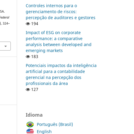
Controles internos para o
gerenciamento de riscos:
SA.
percepção de auditores e gestores
ederal
194
), 324–
Impact of ESG on corporate
performance: a comparative
analysis between developed and
emerging markets
183
Potenciais impactos da inteligência
artificial para a contabilidade
gerencial na percepção dos
profissionais da área
127
Idioma
Português (Brasil)
English