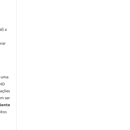
u
l) a
erar
a uma
-ND
vações
em ser
iente
itos