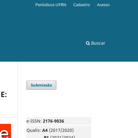
Periódicos UFRN
Cadastro
Acesso
Buscar
Submissão
E:
e-ISSN:
2176-9036
Qualis:
A4
(2017/2020)
B1
(2021/2024)