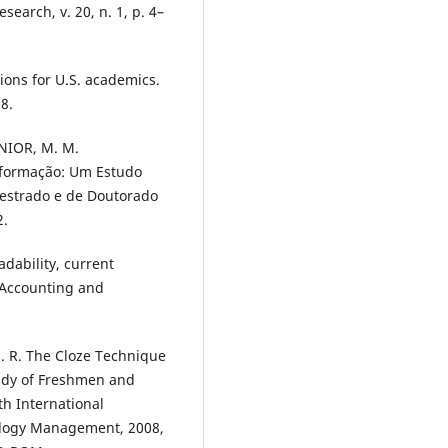
arch, v. 20, n. 1, p. 4–
tions for U.S. academics.
8.
NIOR, M. M.
nformação: Um Estudo
estrado e de Doutorado
2.
dability, current
 Accounting and
E. R. The Cloze Technique
udy of Freshmen and
th International
ology Management, 2008,