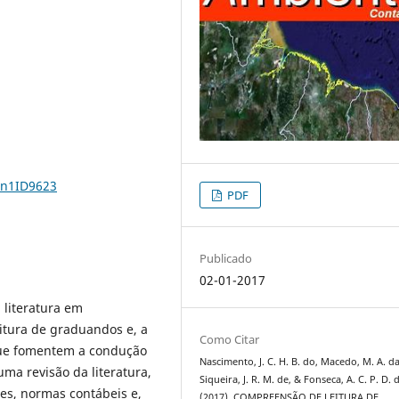
9n1ID9623
PDF
Publicado
02-01-2017
 literatura em
itura de graduandos e, a
Como Citar
 que fomentem a condução
Nascimento, J. C. H. B. do, Macedo, M. A. da
uma revisão da literatura,
Siqueira, J. R. M. de, & Fonseca, A. C. P. D. 
ões, normas contábeis e,
(2017). COMPREENSÃO DE LEITURA DE