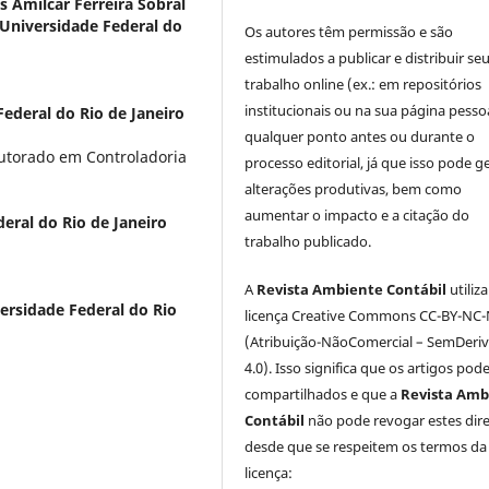
s Amílcar Ferreira Sobral
Universidade Federal do
Os autores têm permissão e são
estimulados a publicar e distribuir se
trabalho online (ex.: em repositórios
institucionais ou na sua página pessoa
ederal do Rio de Janeiro
qualquer ponto antes ou durante o
utorado em Controladoria
processo editorial, já que isso pode g
alterações produtivas, bem como
aumentar o impacto e a citação do
eral do Rio de Janeiro
trabalho publicado.
A
Revista Ambiente Contábil
utiliz
ersidade Federal do Rio
licença Creative Commons CC-BY-NC
(Atribuição-NãoComercial – SemDeri
4.0). Isso significa que os artigos pod
compartilhados e que a
Revista Amb
Contábil
não pode revogar estes dire
desde que se respeitem os termos da
licença: