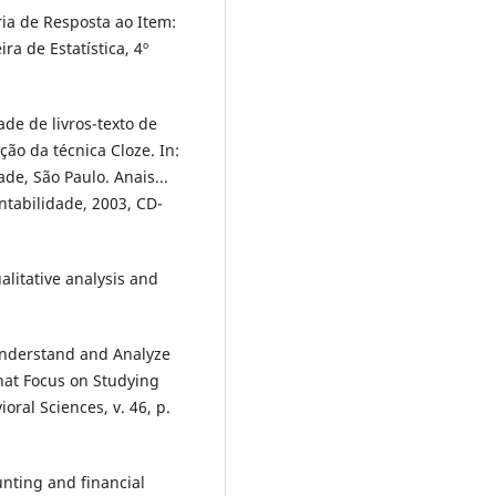
ria de Resposta ao Item:
ra de Estatística, 4º
de de livros-texto de
ão da técnica Cloze. In:
de, São Paulo. Anais...
ntabilidade, 2003, CD-
litative analysis and
 Understand and Analyze
hat Focus on Studying
oral Sciences, v. 46, p.
nting and financial