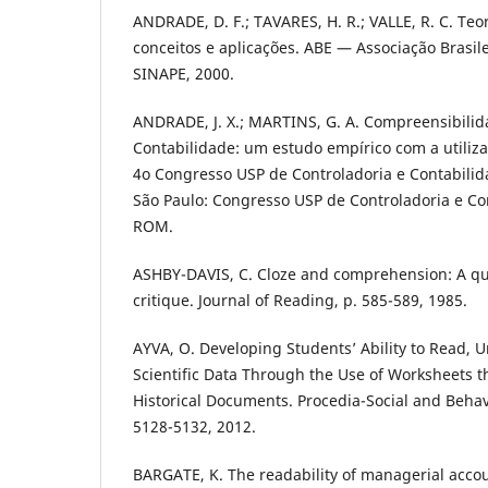
ANDRADE, D. F.; TAVARES, H. R.; VALLE, R. C. Teo
conceitos e aplicações. ABE — Associação Brasilei
SINAPE, 2000.
ANDRADE, J. X.; MARTINS, G. A. Compreensibilida
Contabilidade: um estudo empírico com a utilizaç
4o Congresso USP de Controladoria e Contabilida
São Paulo: Congresso USP de Controladoria e Co
ROM.
ASHBY-DAVIS, C. Cloze and comprehension: A qua
critique. Journal of Reading, p. 585-589, 1985.
AYVA, O. Developing Students’ Ability to Read,
Scientific Data Through the Use of Worksheets t
Historical Documents. Procedia-Social and Behavi
5128-5132, 2012.
BARGATE, K. The readability of managerial accou