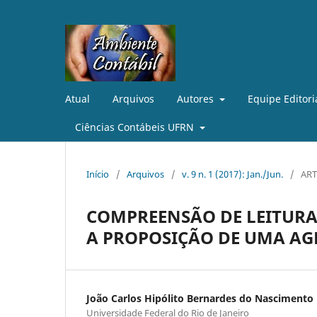
Atual
Arquivos
Autores
Equipe Editori
Ciências Contábeis UFRN
Início
/
Arquivos
/
v. 9 n. 1 (2017): Jan./Jun.
/
ART
COMPREENSÃO DE LEITURA
A PROPOSIÇÃO DE UMA AG
João Carlos Hipólito Bernardes do Nascimento
Universidade Federal do Rio de Janeiro