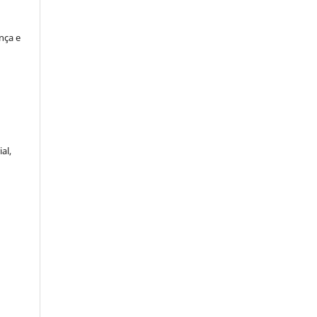
nça e
al,