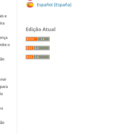
:
Español (España)
is e
ira
Edição Atual
cença
ite o
ção
umir
 para
do
ou
ção