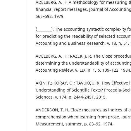
ADELBERG, A. H. A methodology for measuring th
financial report messages. Journal of Accounting 
565–592, 1979.
(________). The accounting syntactic complexity 
for predicting the readability of selected acco
Accounting and Business Research, v. 13, n. 51, 
ADELBERG, A. H.; RAZEK, J. R. The Cloze procedu
determining the understandability of accountin
Accounting Review, v. LIX, n. 1, p. 109–122, 1984
AKIN, F.; KORAY, Ö.; TAVUKÇU, K. How Effective is
Understanding of Scientific Texts? Procedia-Soci
Sciences, v. 174, p. 2444-2451, 2015.
ANDERSON, T. H. Cloze measures as indices of 
comprehension when learning from prose. Journ
Measurement, summer, p. 83–92, 1974.