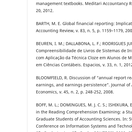
management textbooks. Meditari Accountancy Rese
20, 2012.
BARTH, M. E. Global financial reporting: Implica
Accounting Review, v. 83, n. 5, p. 1159–1179, 200
BEUREN, I. M.; DALLABONA, L. F.; RODRIGUES JU
Compreensibilidade de Livros de Sistemas de I
com Aplicação da Técnica Cloze em Alunos de M
em Ciências Contábeis. Espacios, v. 33, n. 1, 201
BLOOMFIELD, R. Discussion of “annual report rea
earnings, and earnings persistence”. Journal of
Economics, v. 45, n. 2, p. 248-252, 2008.
BOFF, M. L.; DOMINGUES, M. J. C. S.; ISHIKURA, 
in the Reading Comprehension Examining: a St
Graduate Students of Accounting Sciences. In: 5
Conference on Information Systems and Techn