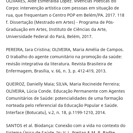
OLIVARES, Aide Esmeralda López. Vivências Poéticas do
Corpo: intervenção artística com pessoas em situação de
rua, que frequentam o Centro POP em Belém/PA. 2017. 118
f. Dissertação (Mestrado em Artes) - Programa de Pós-
Graduação em Artes, Instituto de Ciências da Arte,
Universidade Federal do Pará, Belém, 2017.
PEREIRA, Iara Cristina; OLIVEIRA, Maria Amélia de Campos.
O trabalho do agente comunitário na promoção da saúde:
revisão integrativa da literatura. Revista Brasileira de
Enfermagem, Brasília, v. 66, n. 3, p. 412-419, 2013.
QUEIROZ, Danielly Maia; SILVA, Maria Rocineide Ferreira;
OLIVEIRA, Lúcia Conde. Educação Permanente com Agentes
Comunitários de Saúde: potencialidades de uma formação
norteada pelo referencial da Educação Popular e Saúde.
Interface (Botucatu), v.2, n. 18, p.1199-1210, 2014.
SANTOS et al. Biodança: Conexão com a vida no contexto do
Sistema Único de Saúde. In: V. L. Freitag & M. R. Badke