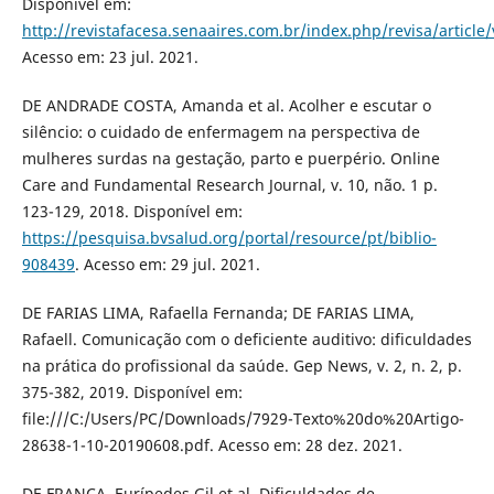
Disponível em:
http://revistafacesa.senaaires.com.br/index.php/revisa/article
Acesso em: 23 jul. 2021.
DE ANDRADE COSTA, Amanda et al. Acolher e escutar o
silêncio: o cuidado de enfermagem na perspectiva de
mulheres surdas na gestação, parto e puerpério. Online
Care and Fundamental Research Journal, v. 10, não. 1 p.
123-129, 2018. Disponível em:
https://pesquisa.bvsalud.org/portal/resource/pt/biblio-
908439
. Acesso em: 29 jul. 2021.
DE FARIAS LIMA, Rafaella Fernanda; DE FARIAS LIMA,
Rafaell. Comunicação com o deficiente auditivo: dificuldades
na prática do profissional da saúde. Gep News, v. 2, n. 2, p.
375-382, 2019. Disponível em:
file:///C:/Users/PC/Downloads/7929-Texto%20do%20Artigo-
28638-1-10-20190608.pdf. Acesso em: 28 dez. 2021.
DE FRANÇA, Eurípedes Gil et al. Dificuldades de